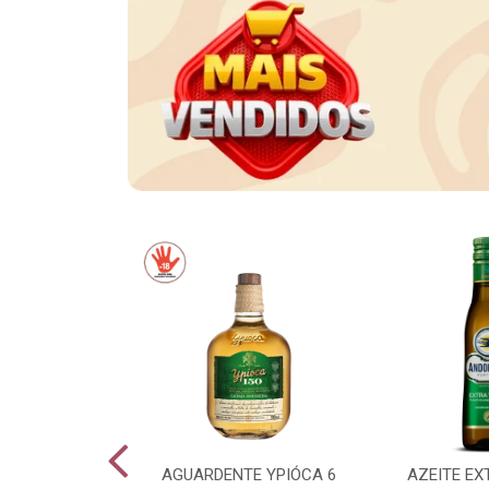
CE LONG NECK
AGUARDENTE YPIÓCA 6
AZEITE EX