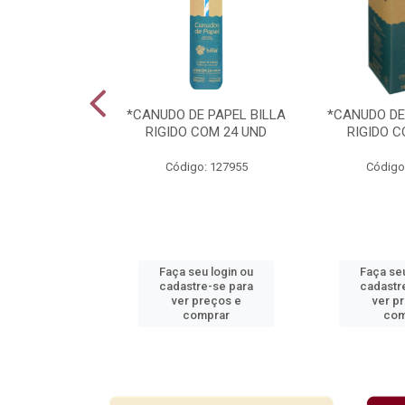
ARAVILHAS 49
*CANUDO DE PAPEL BILLA
*CANUDO DE
TIDOS
RIGIDO COM 24 UND
RIGIDO C
: 939364
Código: 127955
Código
u login ou
Faça seu login ou
Faça seu
e-se para
cadastre-se para
cadastr
reços e
ver preços e
ver p
mprar
comprar
com