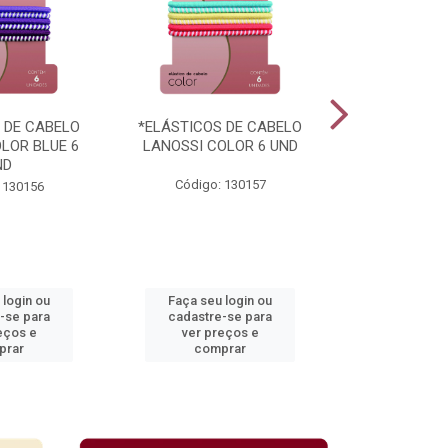
 DE CABELO
*ELÁSTICOS DE CABELO
*ELÁSTICOS
LOR BLUE 6
LANOSSI COLOR 6 UND
LANOSSI COL
ND
UN
Código: 130157
 130156
Código:
 login ou
Faça seu login ou
Faça seu 
-se para
cadastre-se para
cadastre
eços e
ver preços e
ver pr
prar
comprar
comp