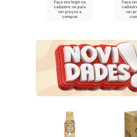
u login ou
Faça seu login ou
Faça seu
e-se para
cadastre-se para
cadastr
reços e
ver preços e
ver p
mprar
comprar
com