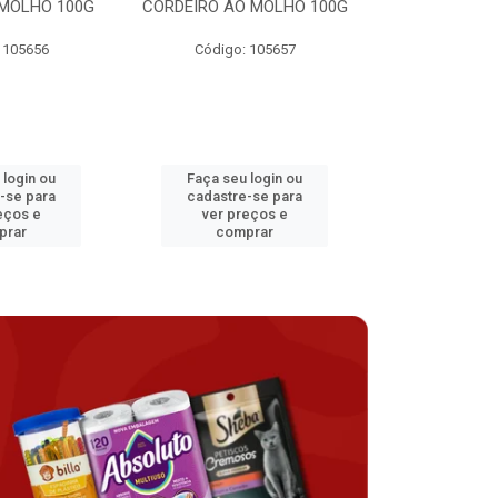
MOLHO 100G
CORDEIRO AO MOLHO 100G
FRANGO AO 
 105656
Código: 105657
Código:
 login ou
Faça seu login ou
Faça seu 
-se para
cadastre-se para
cadastre
eços e
ver preços e
ver pr
prar
comprar
comp