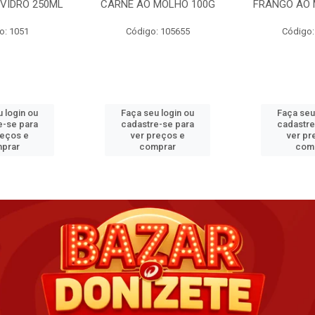
VIDRO 250ML
CARNE AO MOLHO 100G
FRANGO AO 
o: 1051
Código: 105655
Código:
 login ou
Faça seu login ou
Faça seu
e-se para
cadastre-se para
cadastre
reços e
ver preços e
ver pr
prar
comprar
com