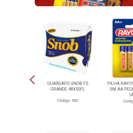
VAC ALCALINA
GUARDAPO SNOB FS
PILHA RAYO
O COM 6 LV6
GRANDE 48X50FL
SM AA PEQ
PG4
U
Código: 503
go: 943
Códig