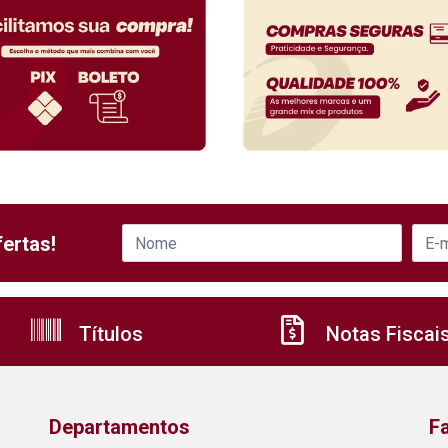
ertas!
Títulos
Notas Fiscai
Departamentos
F