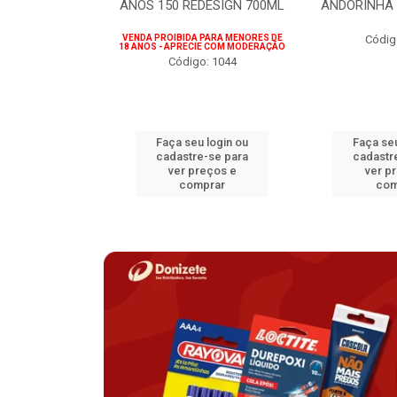
75ML
ANOS 150 REDESIGN 700ML
ANDORINHA 
 PARA MENORES DE
VENDA PROIBIDA PARA MENORES DE
Códig
CIE COM MODERAÇÃO
18 ANOS - APRECIE COM MODERAÇÃO
o: 1207
Código: 1044
u login ou
Faça seu login ou
Faça seu
e-se para
cadastre-se para
cadastr
reços e
ver preços e
ver p
mprar
comprar
com