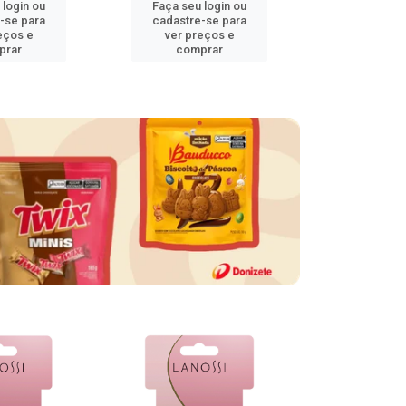
 login ou
Faça seu login ou
Faça seu 
-se para
cadastre-se para
cadastre
eços e
ver preços e
ver pr
prar
comprar
comp