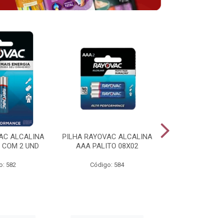
AC ALCALINA
PILHA RAYOVAC ALCALINA
BATERIA 
 COM 2 UND
AAA PALITO 08X02
ALCALINA 
o: 582
Código: 584
Código