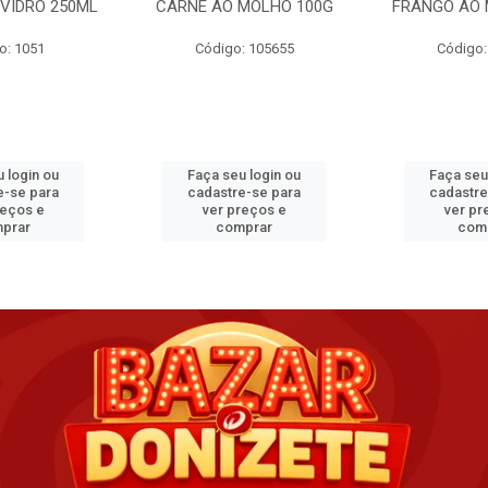
VIDRO 250ML
CARNE AO MOLHO 100G
FRANGO AO 
o: 1051
Código: 105655
Código:
 login ou
Faça seu login ou
Faça seu
e-se para
cadastre-se para
cadastre
reços e
ver preços e
ver pr
prar
comprar
com