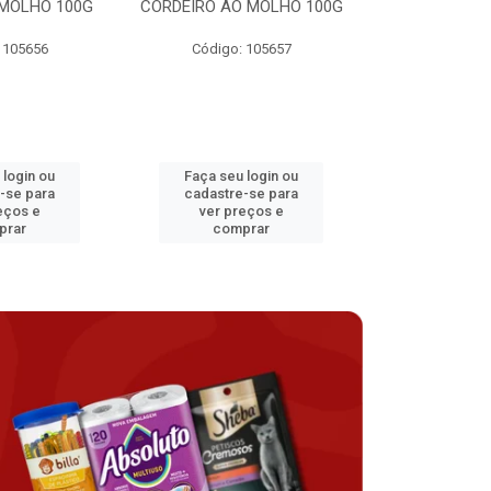
MOLHO 100G
CORDEIRO AO MOLHO 100G
FRANGO AO 
 105656
Código: 105657
Código:
 login ou
Faça seu login ou
Faça seu 
-se para
cadastre-se para
cadastre
eços e
ver preços e
ver pr
prar
comprar
comp