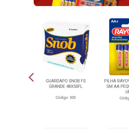
VAC ALCALINA
GUARDAPO SNOB FS
PILHA RAYO
O COM 6 LV6
GRANDE 48X50FL
SM AA PEQ
PG4
U
Código: 503
go: 943
Códig