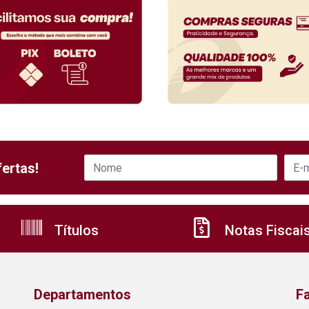
ertas!
Títulos
Notas Fiscai
Departamentos
F