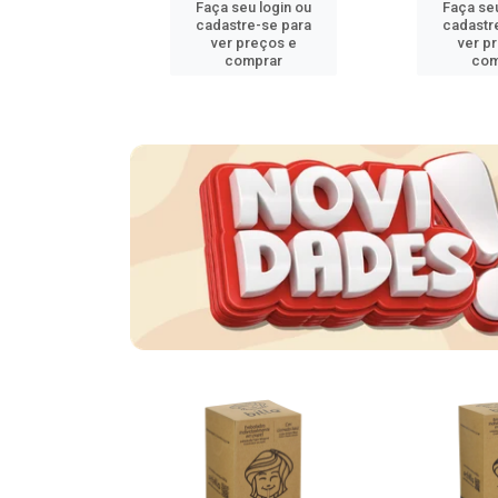
u login ou
Faça seu login ou
Faça seu
e-se para
cadastre-se para
cadastr
reços e
ver preços e
ver p
mprar
comprar
com