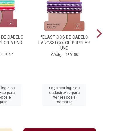
 DE CABELO
*ELÁSTICOS DE CABELO
*PRATO PL
OLOR 6 UND
LANOSSI COLOR PURPLE 6
TOTALPLAST 
UND
 130157
Código:
Código: 130158
 login ou
Faça seu login ou
Faça seu 
-se para
cadastre-se para
cadastre
eços e
ver preços e
ver pr
prar
comprar
comp