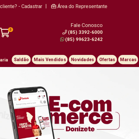
|
cliente? - Cadastrar
Área do Representante
Fale Conosco
0
(85) 3392-6000
(85) 99623-6242
Saldão
Mais Vendidos
Novidades
Ofertas
Marcas
aria