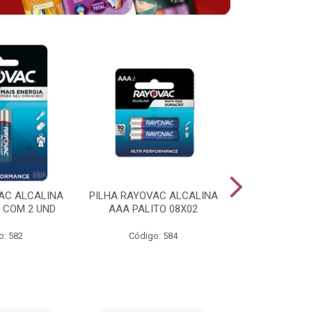
AC ALCALINA
PILHA RAYOVAC ALCALINA
BATERIA 
 COM 2 UND
AAA PALITO 08X02
ALCALINA 
o: 582
Código: 584
Código