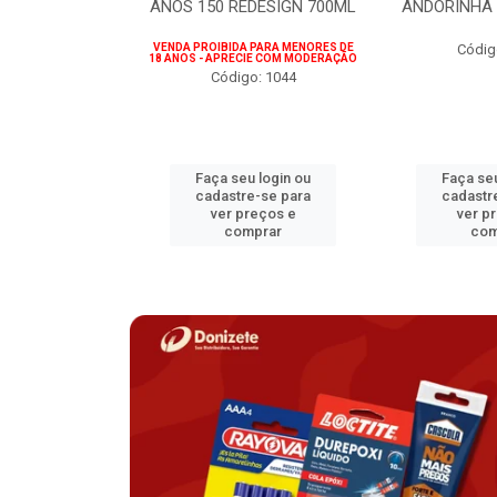
75ML
ANOS 150 REDESIGN 700ML
ANDORINHA 
 PARA MENORES DE
VENDA PROIBIDA PARA MENORES DE
Códig
CIE COM MODERAÇÃO
18 ANOS - APRECIE COM MODERAÇÃO
o: 1207
Código: 1044
u login ou
Faça seu login ou
Faça seu
e-se para
cadastre-se para
cadastr
reços e
ver preços e
ver p
mprar
comprar
com