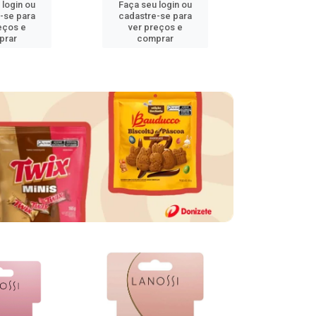
 login ou
Faça seu login ou
Faça seu 
-se para
cadastre-se para
cadastre
eços e
ver preços e
ver pr
prar
comprar
comp