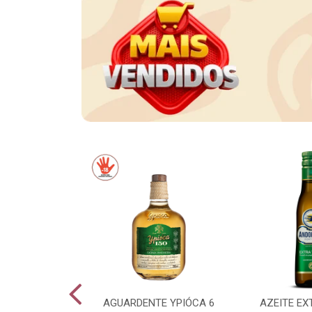
CE LONG NECK
AGUARDENTE YPIÓCA 6
AZEITE EX