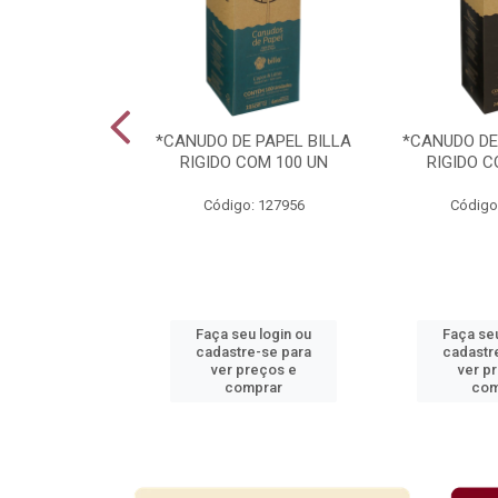
ARAVILHAS 49
*CANUDO DE PAPEL BILLA
*CANUDO DE
TIDOS
RIGIDO COM 100 UN
RIGIDO C
: 939364
Código: 127956
Código
u login ou
Faça seu login ou
Faça seu
e-se para
cadastre-se para
cadastr
reços e
ver preços e
ver p
mprar
comprar
com