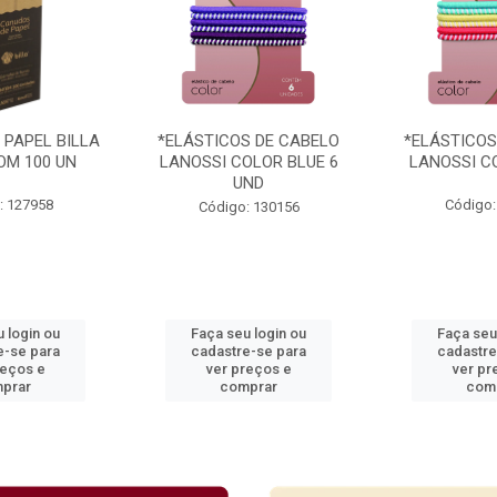
 PAPEL BILLA
*ELÁSTICOS DE CABELO
*ELÁSTICOS
OM 100 UN
LANOSSI COLOR BLUE 6
LANOSSI C
UND
: 127958
Código:
Código: 130156
 login ou
Faça seu login ou
Faça seu
e-se para
cadastre-se para
cadastre
reços e
ver preços e
ver pr
prar
comprar
com