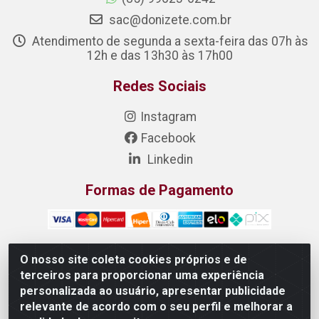
sac@donizete.com.br
Atendimento de segunda a sexta-feira das 07h às
12h e das 13h30 às 17h00
Redes Sociais
Instagram
Facebook
Linkedin
Formas de Pagamento
O nosso site coleta cookies próprios e de
terceiros para proporcionar uma experiência
DONIZETE DISTRIBUIDORA DE ALIMENTOS S/A - Rua
personalizada ao usuário, apresentar publicidade
Raimundo Matias, 377 - Pedras, Itaitinga/CE - CEP 61.887-
relevante de acordo com o seu perfil e melhorar a
880 - CNPJ 23.577.851/0001-05