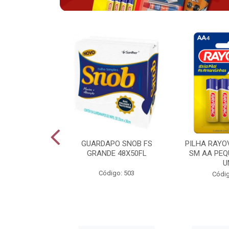
VAC ALCALINA
GUARDAPO SNOB FS
PILHA RAYO
O COM 6 LV6
GRANDE 48X50FL
SM AA PEQ
PG4
U
Código: 503
go: 943
Códig