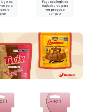
 login ou
Faça seu login ou
Faça seu 
-se para
cadastre-se para
cadastre
eços e
ver preços e
ver pr
prar
comprar
comp