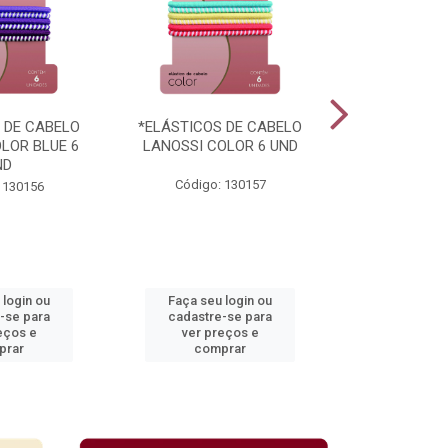
 DE CABELO
*ELÁSTICOS DE CABELO
*ELÁSTICOS
LOR BLUE 6
LANOSSI COLOR 6 UND
LANOSSI COL
ND
UN
Código: 130157
 130156
Código:
 login ou
Faça seu login ou
Faça seu 
-se para
cadastre-se para
cadastre
eços e
ver preços e
ver pr
prar
comprar
comp