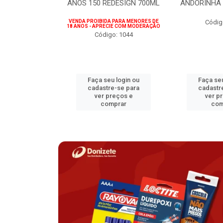
75ML
ANOS 150 REDESIGN 700ML
ANDORINHA 
 PARA MENORES DE
VENDA PROIBIDA PARA MENORES DE
Códig
CIE COM MODERAÇÃO
18 ANOS - APRECIE COM MODERAÇÃO
o: 1207
Código: 1044
u login ou
Faça seu login ou
Faça seu
e-se para
cadastre-se para
cadastr
reços e
ver preços e
ver p
mprar
comprar
com