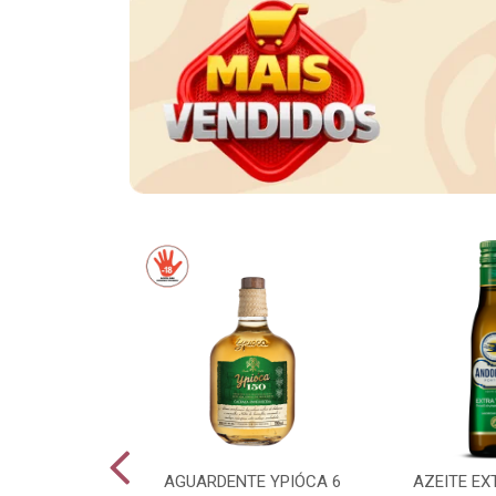
CE LONG NECK
AGUARDENTE YPIÓCA 6
AZEITE EX