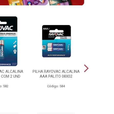
AC ALCALINA
PILHA RAYOVAC ALCALINA
BATERIA 
 COM 2 UND
AAA PALITO 08X02
ALCALINA 
o: 582
Código: 584
Código