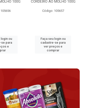
MOLHO 100G
CORDEIRO AO MOLHO 100G
FRANGO AO 
 105656
Código: 105657
Código:
 login ou
Faça seu login ou
Faça seu 
-se para
cadastre-se para
cadastre
eços e
ver preços e
ver pr
prar
comprar
comp