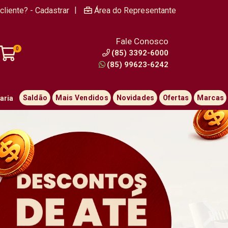
|
cliente? - Cadastrar
Área do Representante
Fale Conosco
0
(85) 3392-6000
(85) 99623-6242
Saldão
Mais Vendidos
Novidades
Ofertas
Marcas
aria