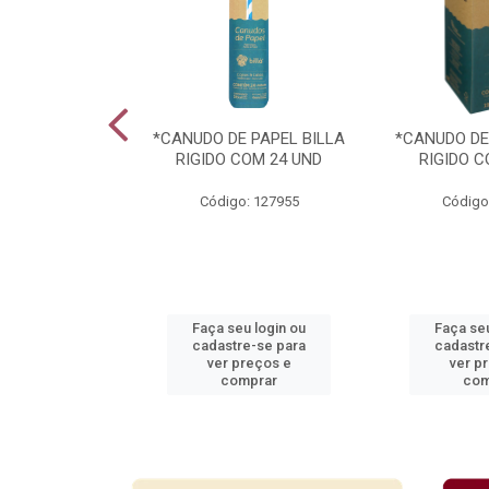
ARAVILHAS 49
*CANUDO DE PAPEL BILLA
*CANUDO DE
TIDOS
RIGIDO COM 24 UND
RIGIDO C
: 939364
Código: 127955
Código
u login ou
Faça seu login ou
Faça seu
e-se para
cadastre-se para
cadastr
reços e
ver preços e
ver p
mprar
comprar
com