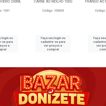
VIDRO 250ML
CARNE AO MOLHO 100G
FRANGO AO 
o: 1051
Código: 105655
Código:
 login ou
Faça seu login ou
Faça seu
e-se para
cadastre-se para
cadastre
reços e
ver preços e
ver pr
prar
comprar
com