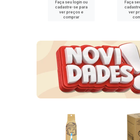
u login ou
Faça seu login ou
Faça seu
e-se para
cadastre-se para
cadastr
reços e
ver preços e
ver p
mprar
comprar
com