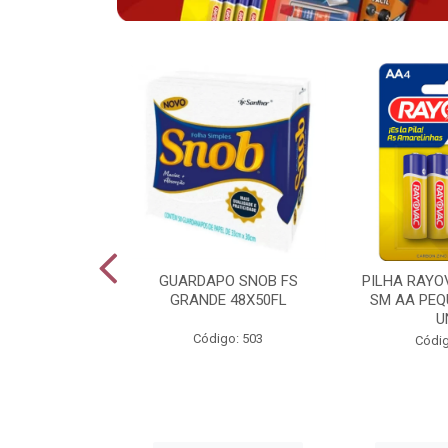
VAC ALCALINA
GUARDAPO SNOB FS
PILHA RAYO
O COM 6 LV6
GRANDE 48X50FL
SM AA PEQ
PG4
U
Código: 503
go: 943
Códig