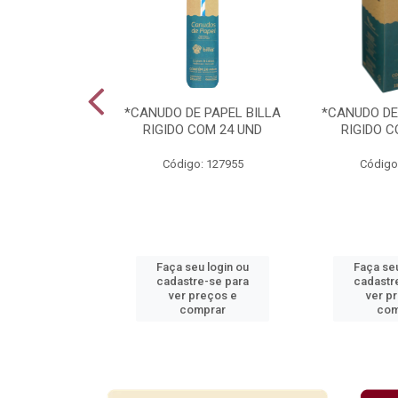
ARAVILHAS 49
*CANUDO DE PAPEL BILLA
*CANUDO DE
TIDOS
RIGIDO COM 24 UND
RIGIDO C
: 939364
Código: 127955
Código
u login ou
Faça seu login ou
Faça seu
e-se para
cadastre-se para
cadastr
reços e
ver preços e
ver p
mprar
comprar
com