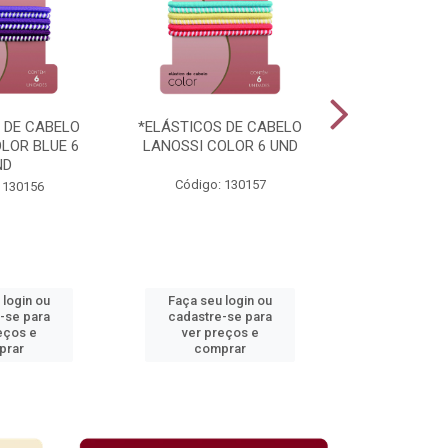
 DE CABELO
*ELÁSTICOS DE CABELO
*ELÁSTICOS
LOR BLUE 6
LANOSSI COLOR 6 UND
LANOSSI COL
ND
UN
Código: 130157
 130156
Código:
 login ou
Faça seu login ou
Faça seu 
-se para
cadastre-se para
cadastre
eços e
ver preços e
ver pr
prar
comprar
comp