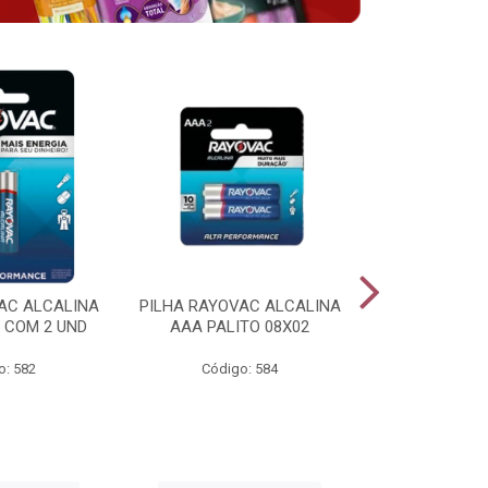
AC ALCALINA
PILHA RAYOVAC ALCALINA
BATERIA 
 COM 2 UND
AAA PALITO 08X02
ALCALINA 
o: 582
Código: 584
Código