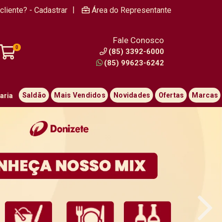
|
cliente? - Cadastrar
Área do Representante
Fale Conosco
0
(85) 3392-6000
(85) 99623-6242
Saldão
Mais Vendidos
Novidades
Ofertas
Marcas
aria