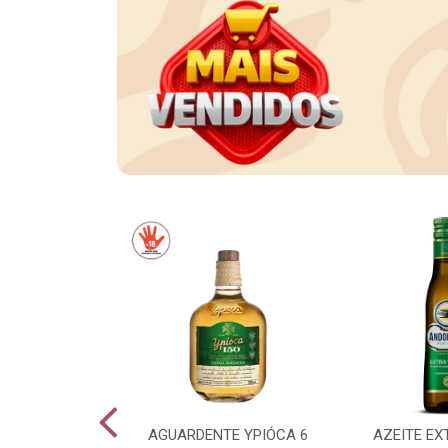
CE LONG NECK
AGUARDENTE YPIÓCA 6
AZEITE EX