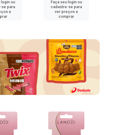
 login ou
Faça seu login ou
Faça seu 
-se para
cadastre-se para
cadastre
eços e
ver preços e
ver pr
prar
comprar
comp