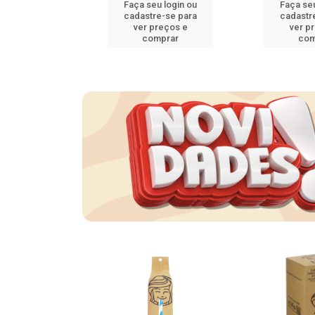
u login ou
Faça seu login ou
Faça seu
e-se para
cadastre-se para
cadastr
reços e
ver preços e
ver p
mprar
comprar
com