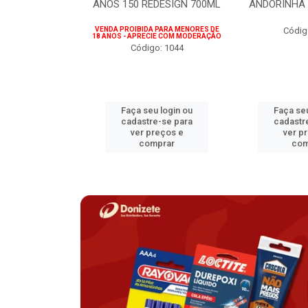
75ML
ANOS 150 REDESIGN 700ML
ANDORINHA 
 PARA MENORES DE
VENDA PROIBIDA PARA MENORES DE
Códig
CIE COM MODERAÇÃO
18 ANOS - APRECIE COM MODERAÇÃO
o: 1207
Código: 1044
u login ou
Faça seu login ou
Faça seu
e-se para
cadastre-se para
cadastr
reços e
ver preços e
ver p
mprar
comprar
com