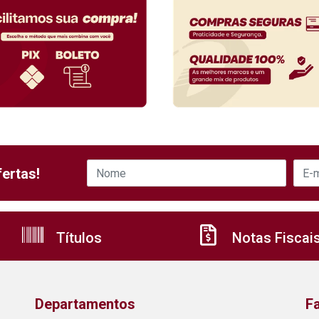
ertas!
Títulos
Notas Fiscai
Departamentos
F