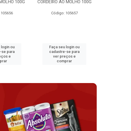
MOLHO 100G
CORDEIRO AO MOLHO 100G
FRANGO AO 
 105656
Código: 105657
Código:
 login ou
Faça seu login ou
Faça seu 
-se para
cadastre-se para
cadastre
eços e
ver preços e
ver pr
prar
comprar
comp