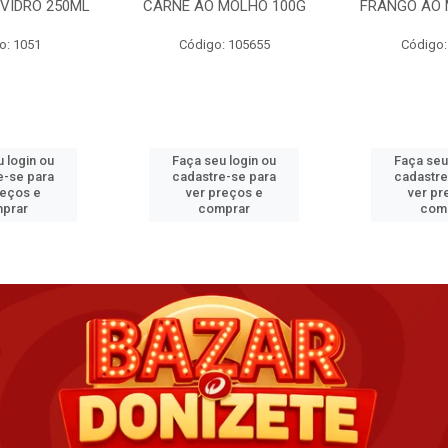
VIDRO 250ML
CARNE AO MOLHO 100G
FRANGO AO 
o: 1051
Código: 105655
Código:
 login ou
Faça seu login ou
Faça seu
e-se para
cadastre-se para
cadastre
reços e
ver preços e
ver pr
prar
comprar
com