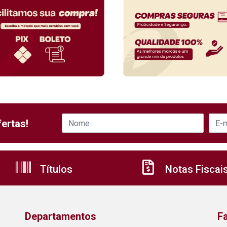
ertas!
Títulos
Notas Fiscai
Departamentos
F