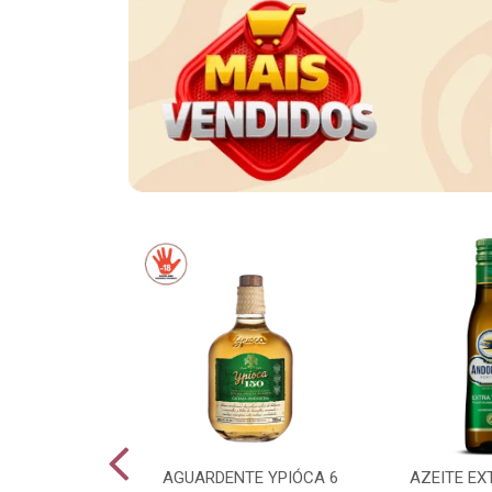
CE LONG NECK
AGUARDENTE YPIÓCA 6
AZEITE EX