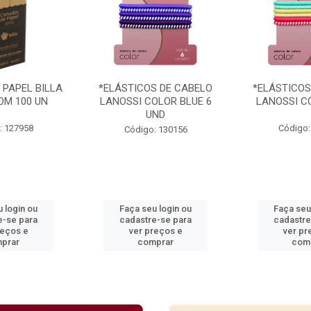
 PAPEL BILLA
*ELÁSTICOS DE CABELO
*ELÁSTICOS
OM 100 UN
LANOSSI COLOR BLUE 6
LANOSSI C
UND
: 127958
Código:
Código: 130156
 login ou
Faça seu login ou
Faça seu
e-se para
cadastre-se para
cadastre
reços e
ver preços e
ver pr
prar
comprar
com