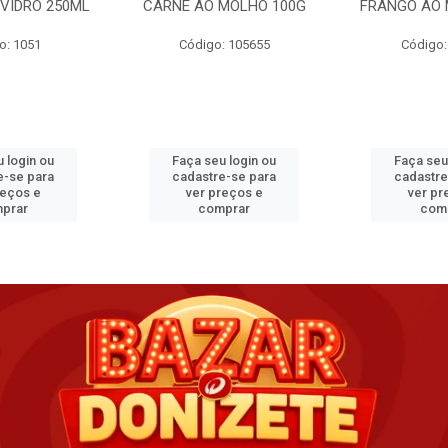
VIDRO 250ML
CARNE AO MOLHO 100G
FRANGO AO 
o: 1051
Código: 105655
Código:
 login ou
Faça seu login ou
Faça seu
e-se para
cadastre-se para
cadastre
reços e
ver preços e
ver pr
prar
comprar
com