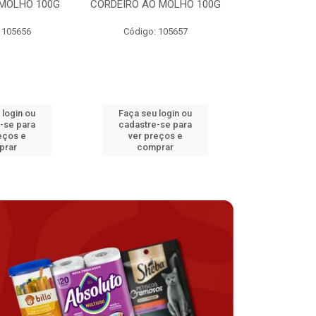
MOLHO 100G
CORDEIRO AO MOLHO 100G
FRANGO AO 
 105656
Código: 105657
Código:
 login ou
Faça seu login ou
Faça seu 
-se para
cadastre-se para
cadastre
eços e
ver preços e
ver pr
prar
comprar
comp