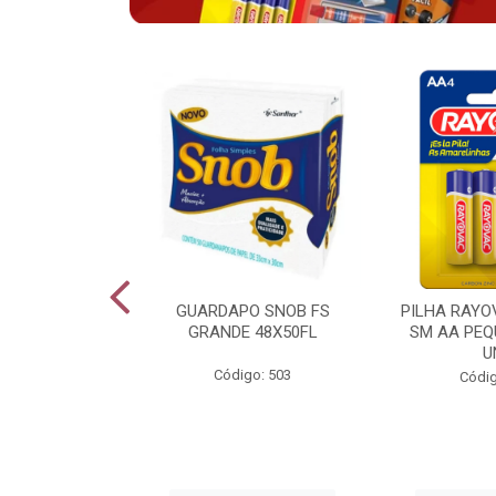
VAC ALCALINA
GUARDAPO SNOB FS
PILHA RAYO
O COM 6 LV6
GRANDE 48X50FL
SM AA PEQ
PG4
U
Código: 503
go: 943
Códig