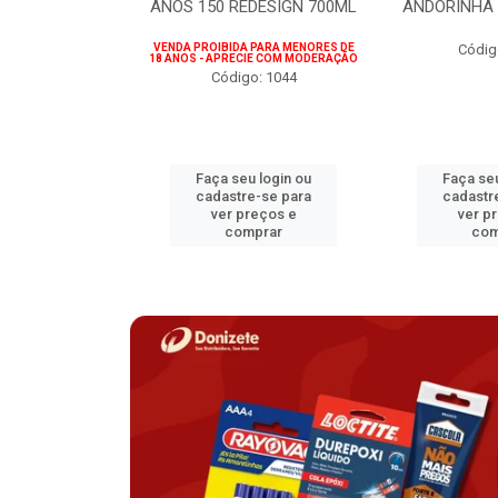
75ML
ANOS 150 REDESIGN 700ML
ANDORINHA 
 PARA MENORES DE
VENDA PROIBIDA PARA MENORES DE
Códig
CIE COM MODERAÇÃO
18 ANOS - APRECIE COM MODERAÇÃO
o: 1207
Código: 1044
u login ou
Faça seu login ou
Faça seu
e-se para
cadastre-se para
cadastr
reços e
ver preços e
ver p
mprar
comprar
com