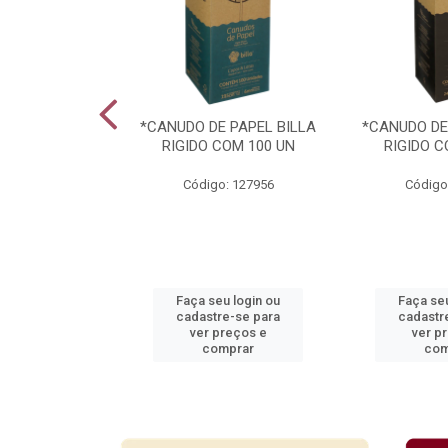
ARAVILHAS 49
*CANUDO DE PAPEL BILLA
*CANUDO DE
TIDOS
RIGIDO COM 100 UN
RIGIDO C
: 939364
Código: 127956
Código
u login ou
Faça seu login ou
Faça seu
e-se para
cadastre-se para
cadastr
reços e
ver preços e
ver p
mprar
comprar
com