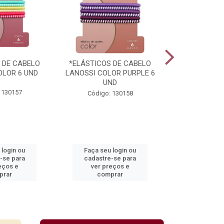
 DE CABELO
*ELÁSTICOS DE CABELO
*PRATO PL
OLOR 6 UND
LANOSSI COLOR PURPLE 6
TOTALPLAST 
UND
 130157
Código:
Código: 130158
 login ou
Faça seu login ou
Faça seu 
-se para
cadastre-se para
cadastre
eços e
ver preços e
ver pr
prar
comprar
comp