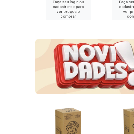
u login ou
Faça seu login ou
Faça seu
e-se para
cadastre-se para
cadastr
reços e
ver preços e
ver p
mprar
comprar
com