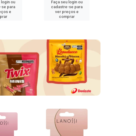
 login ou
Faça seu login ou
Faça seu 
-se para
cadastre-se para
cadastre
eços e
ver preços e
ver pr
prar
comprar
comp