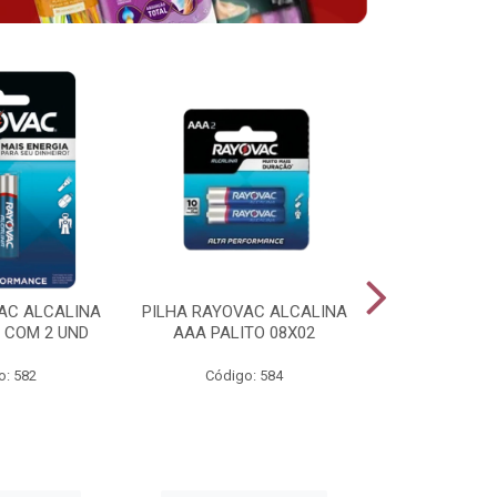
AC ALCALINA
PILHA RAYOVAC ALCALINA
BATERIA 
 COM 2 UND
AAA PALITO 08X02
ALCALINA 
o: 582
Código: 584
Código