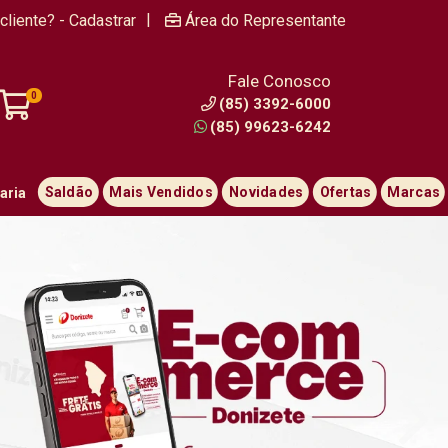
|
cliente? - Cadastrar
Área do Representante
Fale Conosco
0
(85) 3392-6000
(85) 99623-6242
Saldão
Mais Vendidos
Novidades
Ofertas
Marcas
aria