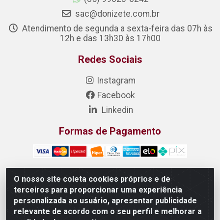
sac@donizete.com.br
Atendimento de segunda a sexta-feira das 07h às
12h e das 13h30 às 17h00
Redes Sociais
Instagram
Facebook
Linkedin
Formas de Pagamento
O nosso site coleta cookies próprios e de
terceiros para proporcionar uma experiência
DONIZETE DISTRIBUIDORA DE ALIMENTOS S/A - Rua
personalizada ao usuário, apresentar publicidade
Raimundo Matias, 377 - Pedras, Itaitinga/CE - CEP 61.887-
relevante de acordo com o seu perfil e melhorar a
880 - CNPJ 23.577.851/0001-05