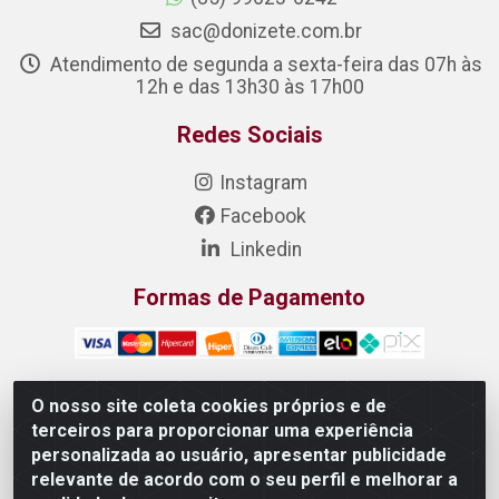
sac@donizete.com.br
Atendimento de segunda a sexta-feira das 07h às
12h e das 13h30 às 17h00
Redes Sociais
Instagram
Facebook
Linkedin
Formas de Pagamento
O nosso site coleta cookies próprios e de
terceiros para proporcionar uma experiência
DONIZETE DISTRIBUIDORA DE ALIMENTOS S/A - Rua
personalizada ao usuário, apresentar publicidade
Raimundo Matias, 377 - Pedras, Itaitinga/CE - CEP 61.887-
relevante de acordo com o seu perfil e melhorar a
880 - CNPJ 23.577.851/0001-05