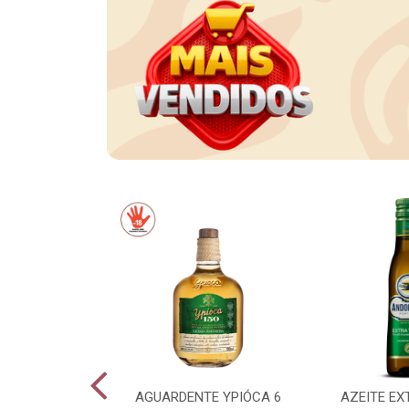
CE LONG NECK
AGUARDENTE YPIÓCA 6
AZEITE EX