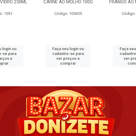
VIDRO 250ML
CARNE AO MOLHO 100G
FRANGO AO 
o: 1051
Código: 105655
Código:
 login ou
Faça seu login ou
Faça seu
e-se para
cadastre-se para
cadastre
reços e
ver preços e
ver pr
prar
comprar
com