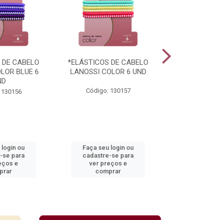
 DE CABELO
*ELÁSTICOS DE CABELO
*ELÁSTICOS
LOR BLUE 6
LANOSSI COLOR 6 UND
LANOSSI COL
ND
UN
Código: 130157
 130156
Código:
 login ou
Faça seu login ou
Faça seu 
-se para
cadastre-se para
cadastre
eços e
ver preços e
ver pr
prar
comprar
comp