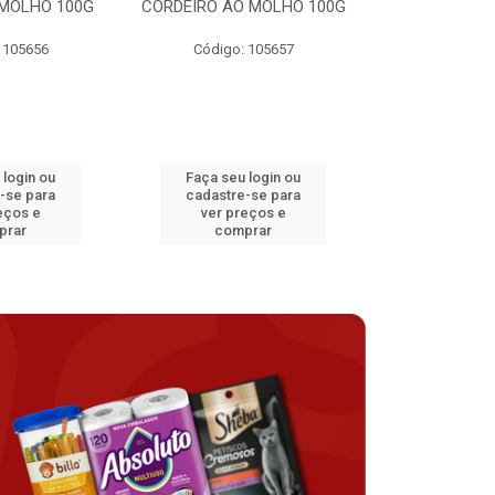
MOLHO 100G
CORDEIRO AO MOLHO 100G
FRANGO AO 
 105656
Código: 105657
Código:
 login ou
Faça seu login ou
Faça seu 
-se para
cadastre-se para
cadastre
eços e
ver preços e
ver pr
prar
comprar
comp