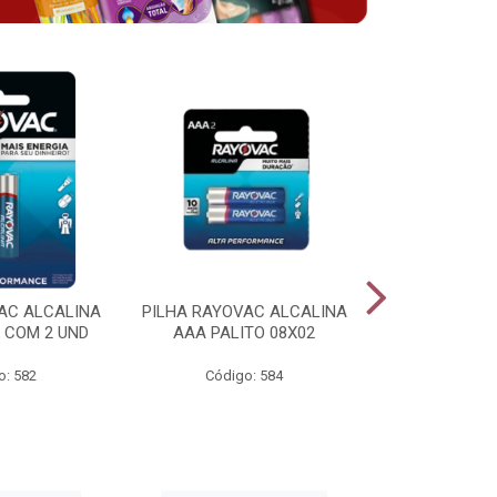
AC ALCALINA
PILHA RAYOVAC ALCALINA
BATERIA 
 COM 2 UND
AAA PALITO 08X02
ALCALINA 
o: 582
Código: 584
Código