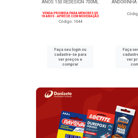
75ML
ANOS 150 REDESIGN 700ML
ANDORINHA 
 PARA MENORES DE
VENDA PROIBIDA PARA MENORES DE
Códig
CIE COM MODERAÇÃO
18 ANOS - APRECIE COM MODERAÇÃO
o: 1207
Código: 1044
u login ou
Faça seu login ou
Faça seu
e-se para
cadastre-se para
cadastr
reços e
ver preços e
ver p
mprar
comprar
com