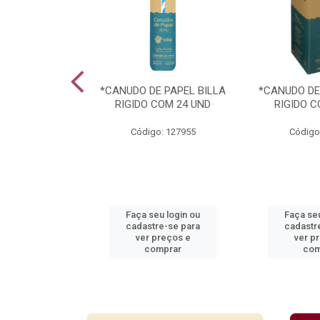
ARAVILHAS 49
*CANUDO DE PAPEL BILLA
*CANUDO DE
TIDOS
RIGIDO COM 24 UND
RIGIDO C
: 939364
Código: 127955
Código
u login ou
Faça seu login ou
Faça seu
e-se para
cadastre-se para
cadastr
reços e
ver preços e
ver p
mprar
comprar
com