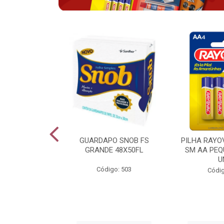
VAC ALCALINA
GUARDAPO SNOB FS
PILHA RAYO
O COM 6 LV6
GRANDE 48X50FL
SM AA PEQ
PG4
U
Código: 503
go: 943
Códig