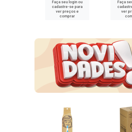
u login ou
Faça seu login ou
Faça seu
e-se para
cadastre-se para
cadastr
reços e
ver preços e
ver p
mprar
comprar
com