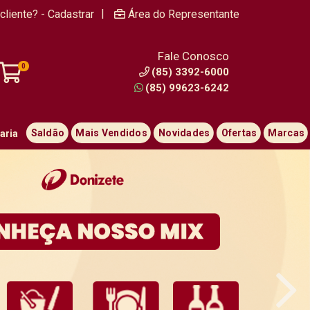
|
cliente? - Cadastrar
Área do Representante
Fale Conosco
0
(85) 3392-6000
(85) 99623-6242
Saldão
Mais Vendidos
Novidades
Ofertas
Marcas
aria