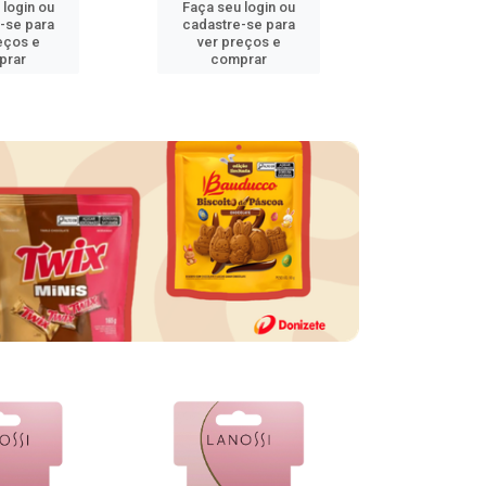
 login ou
Faça seu login ou
Faça seu 
-se para
cadastre-se para
cadastre
eços e
ver preços e
ver pr
prar
comprar
comp