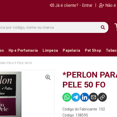
|
Já é cliente? - Entrar
Não é 
ios
Hp e Perfumaria
Limpeza
Papelaria
Pet Shop
Tabac
CAO PELO E PELE 50 FO
*PERLON PAR
PELE 50 FO
Código do Fabricante: 102
Código: 138595