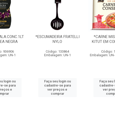
ALA.CONC.1LT
*ESCUMADEIRA FRATELLI
*CARNE MIS
DEA NEGRA
NYLO
KITUT EM CO
o: 936906
Código: 133864
Código: 
gem: UN-1
Embalagem: UN-1
Embalagem: UN-1
u login ou
Faça seu login ou
Faça seu 
re-se para
cadastre-se para
cadastre-
preços e
ver preços e
ver pre
mprar
comprar
comp