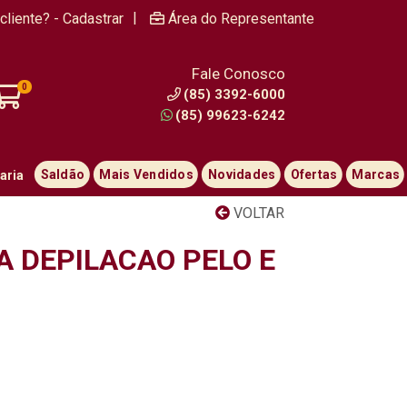
|
cliente? - Cadastrar
Área do Representante
Fale Conosco
0
(85) 3392-6000
(85) 99623-6242
Saldão
Mais Vendidos
Novidades
Ofertas
Marcas
aria
VOLTAR
A DEPILACAO PELO E