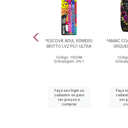
PARA SOBREMESA
*ESCOVA ADUL ROMERO
*AMAC.CO
ARIANA BRANCO
BRITTO LV2 PG1 ULTRA
ORQUI
digo: 134110
Código: 132348
Códig
alagem: UN-1
Embalagem: UN-1
Embala
 seu login ou
Faça seu login ou
Faça se
astre-se para
cadastre-se para
cadast
er preços e
ver preços e
ver 
comprar
comprar
co