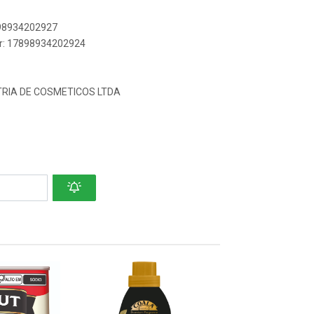
898934202927
er: 17898934202924
TRIA DE COSMETICOS LTDA