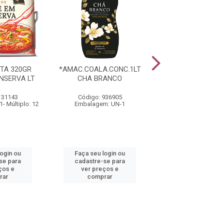
TA 320GR
*AMAC.COALA.CONC.1LT
*PRATO PARA S
NSERVA LT
CHA BRANCO
21CM ARIANA 
131143
Código: 936905
Código: 134
- Múltiplo: 12
Embalagem: UN-1
Embalagem: 
login ou
Faça seu login ou
Faça seu log
se para
cadastre-se para
cadastre-se 
ços e
ver preços e
ver preços
rar
comprar
comprar