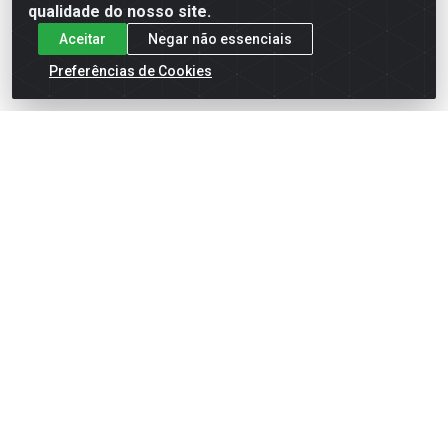
comprar
comprar
qualidade do nosso site.
Aceitar
Negar não essenciais
Preferências de Cookies
PAPEL HIGIÊNICO
PAPEL HIGIÊNICO
PERSONAL VIP NEUTRO
PERSONAL VIP NEUTRO
KILOMÉTRICO 20X50M
LV12 PG11 FOLHA TRIPLA
1...
Código: 105751
Embalagem: FD-3- Múltiplo: 3
Código: 135706
Embalagem: FD-16- Múltiplo: 16
Faça seu login ou