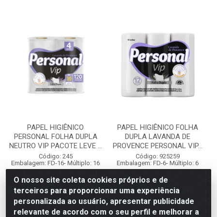
PAPEL HIGIÊNICO
PAPEL HIGIÊNICO FOLHA
PERSONAL FOLHA DUPLA
DUPLA LAVANDA DE
NEUTRO VIP PACOTE LEVE ...
PROVENCE PERSONAL VIP...
Código: 245
Código: 925259
Embalagem: FD-16- Múltiplo: 16
Embalagem: FD-6- Múltiplo: 6
O nosso site coleta cookies próprios e de
terceiros para proporcionar uma experiência
Faça seu login ou
Faça seu login ou
personalizada ao usuário, apresentar publicidade
cadastre-se para
cadastre-se para
ver preços e
ver preços e
relevante de acordo com o seu perfil e melhorar a