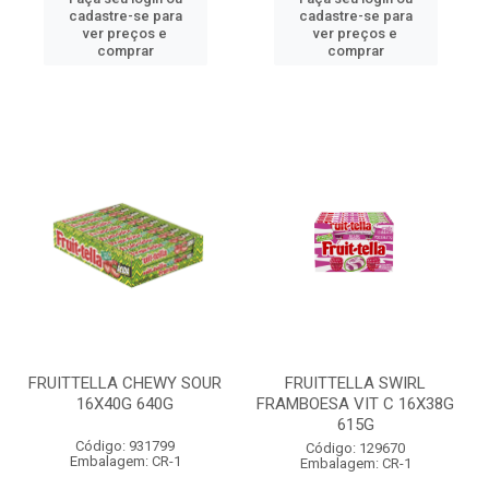
cadastre-se para
cadastre-se para
ver preços e
ver preços e
comprar
comprar
FRUITTELLA CHEWY SOUR
FRUITTELLA SWIRL
16X40G 640G
FRAMBOESA VIT C 16X38G
615G
Código: 931799
Código: 129670
Embalagem: CR-1
Embalagem: CR-1