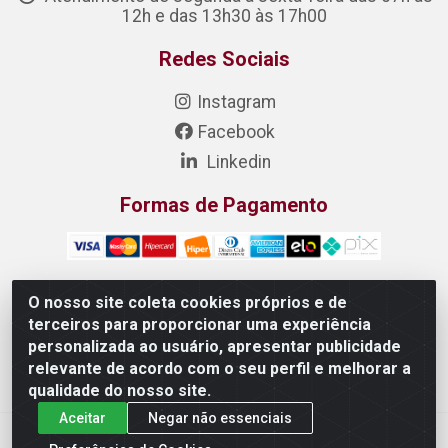
12h e das 13h30 às 17h00
Redes Sociais
Instagram
Facebook
Linkedin
Formas de Pagamento
O nosso site coleta cookies próprios e de
terceiros para proporcionar uma experiência
DONIZETE DISTRIBUIDORA DE ALIMENTOS S/A - Rua
personalizada ao usuário, apresentar publicidade
Raimundo Matias, 377 - Pedras, Itaitinga/CE - CEP 61.887-
relevante de acordo com o seu perfil e melhorar a
880 - CNPJ 23.577.851/0001-05
qualidade do nosso site.
Aceitar
Negar não essenciais