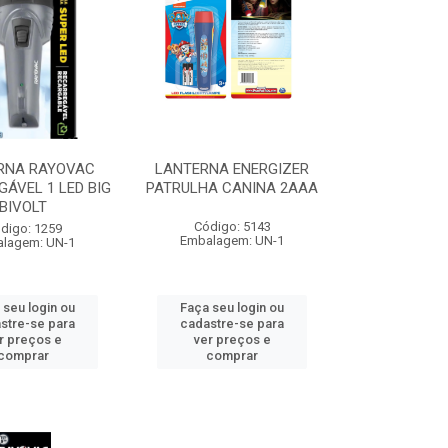
RNA RAYOVAC
LANTERNA ENERGIZER
ÁVEL 1 LED BIG
PATRULHA CANINA 2AAA
BIVOLT
Código: 5143
digo: 1259
Embalagem: UN-1
lagem: UN-1
 seu login ou
Faça seu login ou
stre-se para
cadastre-se para
r preços e
ver preços e
comprar
comprar