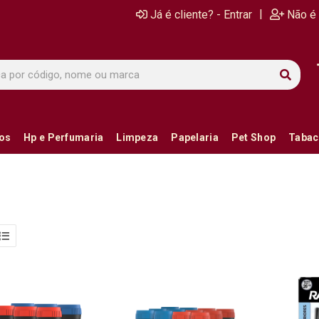
|
Já é cliente? - Entrar
Não é 
ios
Hp e Perfumaria
Limpeza
Papelaria
Pet Shop
Tabac