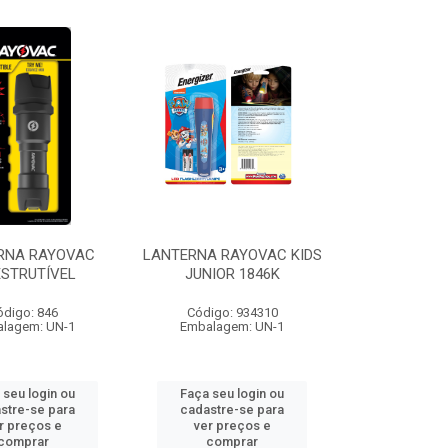
RNA RAYOVAC
LANTERNA RAYOVAC KIDS
ESTRUTÍVEL
JUNIOR 1846K
ódigo: 846
Código: 934310
lagem: UN-1
Embalagem: UN-1
 seu login ou
Faça seu login ou
stre-se para
cadastre-se para
r preços e
ver preços e
comprar
comprar