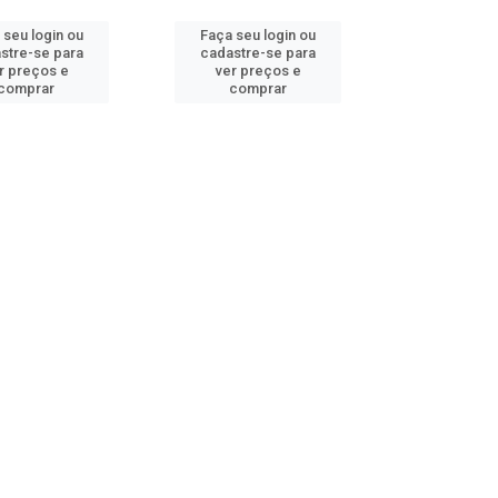
 seu login ou
Faça seu login ou
stre-se para
cadastre-se para
r preços e
ver preços e
comprar
comprar