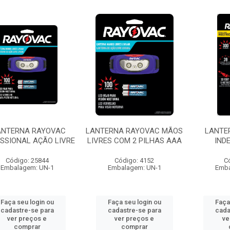
ANTERNA RAYOVAC
LANTERNA RAYOVAC MÃOS
LANTE
ISSIONAL AÇÃO LIVRE
LIVRES COM 2 PILHAS AAA
IND
Código: 25844
Código: 4152
C
Embalagem: UN-1
Embalagem: UN-1
Emba
Faça seu login ou
Faça seu login ou
Faça
cadastre-se para
cadastre-se para
cada
ver preços e
ver preços e
ve
comprar
comprar