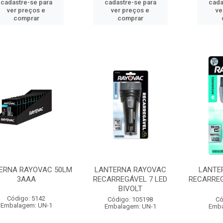
cadastre-se para
cadastre-se para
cada
ver preços e
ver preços e
ve
comprar
comprar
ERNA RAYOVAC 50LM
LANTERNA RAYOVAC
LANTE
3AAA
RECARREGÁVEL 7 LED
RECARREG
BIVOLT
Código: 5142
Código: 105198
Có
Embalagem: UN-1
Embalagem: UN-1
Emba