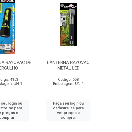
NA RAYOVAC DE
LANTERNA RAYOVAC
ERGULHO
METAL LED
digo: 4153
Código: 658
lagem: UN-1
Embalagem: UN-1
 seu login ou
Faça seu login ou
stre-se para
cadastre-se para
r preços e
ver preços e
comprar
comprar