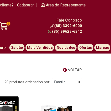
|
cliente? - Cadastrar
Área do Representante
Fale Conosco
0
(85) 3392-6000
(85) 99623-6242
Saldão
Mais Vendidos
Novidades
Ofertas
Marcas
aria
VOLTAR
20 produtos ordenados por: