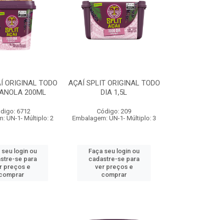
Í ORIGINAL TODO
AÇAÍ SPLIT ORIGINAL TODO
RANOLA 200ML
DIA 1,5L
digo: 6712
Código: 209
 UN-1- Múltiplo: 2
Embalagem: UN-1- Múltiplo: 3
 seu login ou
Faça seu login ou
stre-se para
cadastre-se para
r preços e
ver preços e
comprar
comprar