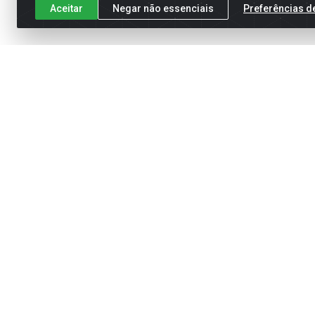
Aceitar
Negar não essenciais
Preferências d
Cadastre-se para receber nossas of