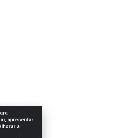
para
io, apresentar
elhorar a