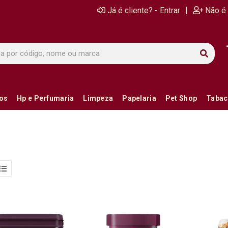
|
Já é cliente? - Entrar
Não é 
ios
Hp e Perfumaria
Limpeza
Papelaria
Pet Shop
Tabac