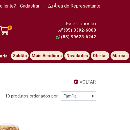
|
cliente? - Cadastrar
Área do Representante
Fale Conosco
0
(85) 3392-6000
(85) 99623-6242
Saldão
Mais Vendidos
Novidades
Ofertas
Marcas
aria
VOLTAR
10 produtos ordenados por: