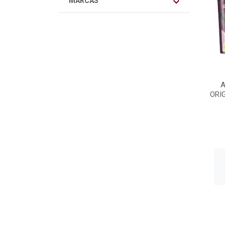
MARCAS
A
ORI