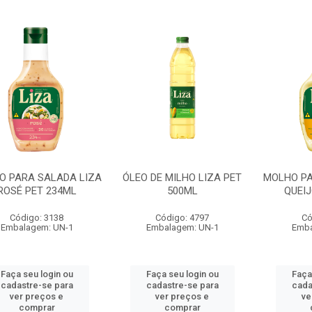
O PARA SALADA LIZA
ÓLEO DE MILHO LIZA PET
MOLHO PA
ROSÉ PET 234ML
500ML
QUEIJ
Código: 3138
Código: 4797
Có
Embalagem: UN-1
Embalagem: UN-1
Emba
Faça seu login ou
Faça seu login ou
Faça
cadastre-se para
cadastre-se para
cada
ver preços e
ver preços e
ve
comprar
comprar