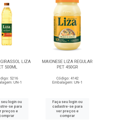
 GIRASSOL LIZA
MAIONESE LIZA REGULAR
ET 500ML
PET 450GR
digo: 5216
Código: 4142
lagem: UN-1
Embalagem: UN-1
 seu login ou
Faça seu login ou
stre-se para
cadastre-se para
r preços e
ver preços e
comprar
comprar