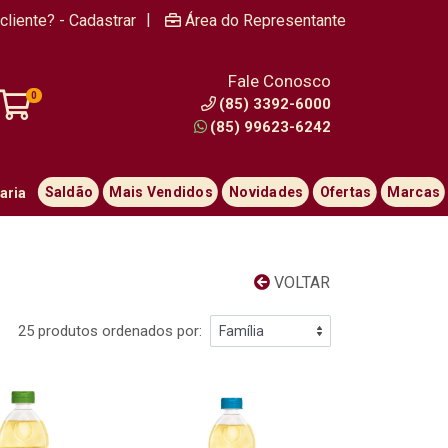
|
cliente? - Cadastrar
Área do Representante
Fale Conosco
0
(85) 3392-6000
(85) 99623-6242
Saldão
Mais Vendidos
Novidades
Ofertas
Marcas
aria
VOLTAR
25 produtos ordenados por: