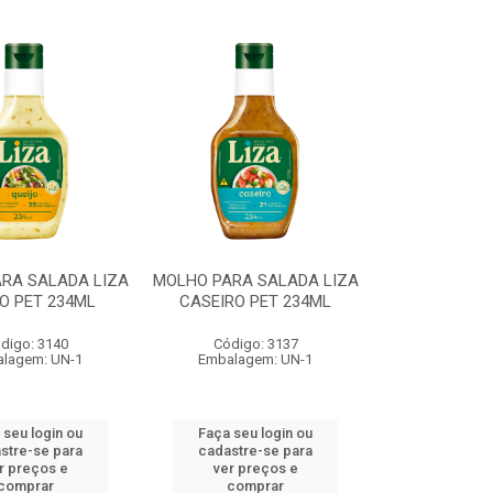
RA SALADA LIZA
MOLHO PARA SALADA LIZA
O PET 234ML
CASEIRO PET 234ML
digo: 3140
Código: 3137
lagem: UN-1
Embalagem: UN-1
 seu login ou
Faça seu login ou
stre-se para
cadastre-se para
r preços e
ver preços e
comprar
comprar