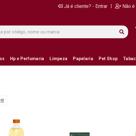
|
Já é cliente? - Entrar
Não é 
ios
Hp e Perfumaria
Limpeza
Papelaria
Pet Shop
Tabac