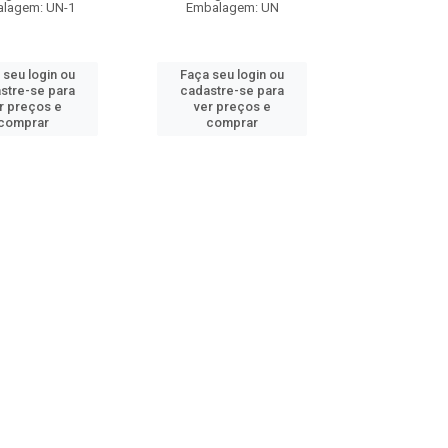
lagem: UN-1
Embalagem: UN
 seu login ou
Faça seu login ou
stre-se para
cadastre-se para
r preços e
ver preços e
comprar
comprar