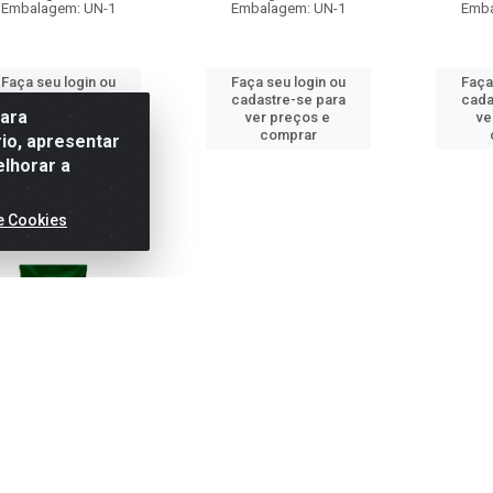
Embalagem: UN-1
Embalagem: UN-1
Emba
Faça seu login ou
Faça seu login ou
Faça
cadastre-se para
cadastre-se para
cada
para
ver preços e
ver preços e
ve
comprar
comprar
io, apresentar
elhorar a
e Cookies
EO DE PALMA LIZA
SACHÊ 3KG