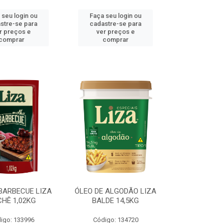
 seu login ou
Faça seu login ou
stre-se para
cadastre-se para
r preços e
ver preços e
comprar
comprar
BARBECUE LIZA
ÓLEO DE ALGODÃO LIZA
HÊ 1,02KG
BALDE 14,5KG
igo: 133996
Código: 134720