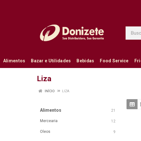
Alimentos
Bazar e Utilidades
Bebidas
Food Service
Fr
Liza
INÍCIO
LIZA
Alimentos
21
Mercearia
12
Oleos
9