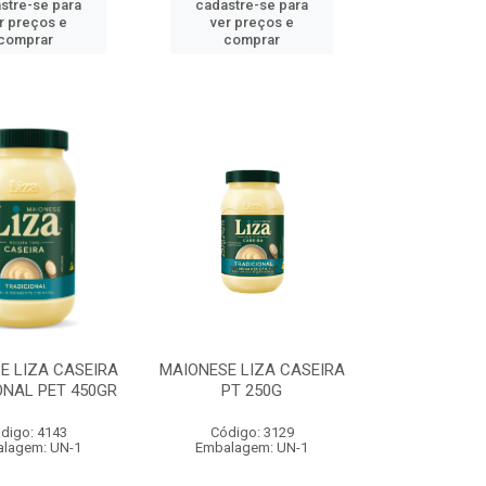
stre-se para
cadastre-se para
r preços e
ver preços e
comprar
comprar
E LIZA CASEIRA
MAIONESE LIZA CASEIRA
ONAL PET 450GR
PT 250G
digo: 4143
Código: 3129
lagem: UN-1
Embalagem: UN-1