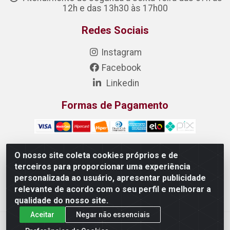
12h e das 13h30 às 17h00
Redes Sociais
Instagram
Facebook
Linkedin
Formas de Pagamento
O nosso site coleta cookies próprios e de
terceiros para proporcionar uma experiência
DONIZETE DISTRIBUIDORA DE ALIMENTOS S/A - Rua
personalizada ao usuário, apresentar publicidade
Raimundo Matias, 377 - Pedras, Itaitinga/CE - CEP 61.887-
relevante de acordo com o seu perfil e melhorar a
880 - CNPJ 23.577.851/0001-05
qualidade do nosso site.
Aceitar
Negar não essenciais