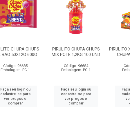
ULITO CHUPA CHUPS
PIRULITO CHUPA CHUPS
PIRULITO 
X BAG 50X12G 600G
MIX POTE 1,2KG 100 UND
CHUPA
Código: 96685
Código: 96684
Cód
Embalagem: PC-1
Embalagem: PC-1
Emba
Faça seu login ou
Faça seu login ou
Faça
cadastre-se para
cadastre-se para
cada
ver preços e
ver preços e
ve
comprar
comprar