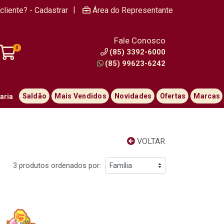
|
cliente? - Cadastrar
Área do Representante
Fale Conosco
0
(85) 3392-6000
(85) 99623-6242
Saldão
Mais Vendidos
Novidades
Ofertas
Marcas
aria
VOLTAR
3 produtos ordenados por: