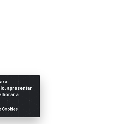
para
io, apresentar
elhorar a
e Cookies