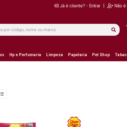
|
Já é cliente? - Entrar
Não é 
ios
Hp e Perfumaria
Limpeza
Papelaria
Pet Shop
Tabac