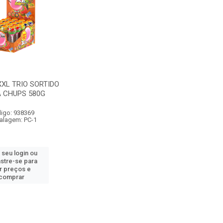
XXL TRIO SORTIDO
 CHUPS 580G
igo: 938369
lagem: PC-1
 seu login ou
stre-se para
r preços e
comprar