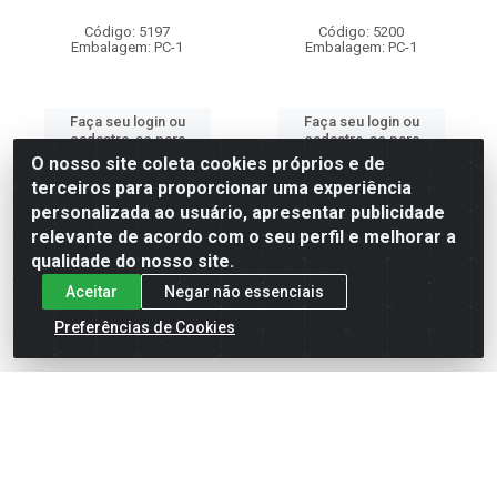
Código: 5197
Código: 5200
Embalagem: PC-1
Embalagem: PC-1
Faça seu login ou
Faça seu login ou
cadastre-se para
cadastre-se para
ver preços e
ver preços e
O nosso site coleta cookies próprios e de
comprar
comprar
terceiros para proporcionar uma experiência
personalizada ao usuário, apresentar publicidade
relevante de acordo com o seu perfil e melhorar a
qualidade do nosso site.
Aceitar
Negar não essenciais
Preferências de Cookies