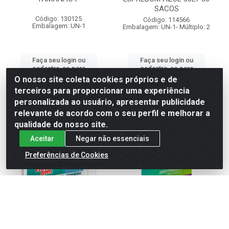
SACOS
Código: 130125
Código: 114566
Embalagem: UN-1
Embalagem: UN-1- Múltiplo: 2
Faça seu login ou
Faça seu login ou
cadastre-se para
cadastre-se para
ver preços e
ver preços e
O nosso site coleta cookies próprios e de
comprar
comprar
terceiros para proporcionar uma experiência
personalizada ao usuário, apresentar publicidade
relevante de acordo com o seu perfil e melhorar a
qualidade do nosso site.
Aceitar
Negar não essenciais
Preferências de Cookies