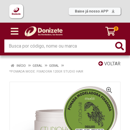
Baixe já nosso APP
0
VOLTAR
INÍCIO
GERAL
GERAL
*POMADA MODE. FIXADORA 120GR STUDIO HAIR