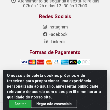
Atendimento de segunda a sexta-feira das
07h às 12h e das 13h30 às 17h00
Redes Sociais
Instagram
Facebook
Linkedin
Formas de Pagamento
O nosso site coleta cookies próprios e de
terceiros para proporcionar uma experiência
DONIZETE DISTRIBUIDORA DE ALIMENTOS S/A - Rua
personalizada ao usuário, apresentar publicidade
Raimundo Matias, 377 - Pedras, Itaitinga/CE - CEP
relevante de acordo com o seu perfil e melhorar a
61.887-880 - CNPJ 23.577.851/0001-05
qualidade do nosso site.
Aceitar
Negar não essenciais