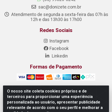
sac@donizete.com.br
Atendimento de segunda a sexta-feira das 07h às
12h e das 13h30 às 17h00
Redes Sociais
Instagram
Facebook
Linkedin
Formas de Pagamento
O nosso site coleta cookies próprios e de
terceiros para proporcionar uma experiência
DONIZETE DISTRIBUIDORA DE ALIMENTOS S/A - Rua
personalizada ao usuário, apresentar publicidade
Raimundo Matias, 377 - Pedras, Itaitinga/CE - CEP 61.887-
relevante de acordo com o seu perfil e melhorar a
880 - CNPJ 23.577.851/0001-05