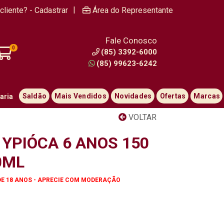
|
cliente? - Cadastrar
Área do Representante
Fale Conosco
0
(85) 3392-6000
(85) 99623-6242
Saldão
Mais Vendidos
Novidades
Ofertas
Marcas
aria
VOLTAR
YPIÓCA 6 ANOS 150
0ML
DE 18 ANOS - APRECIE COM MODERAÇÃO