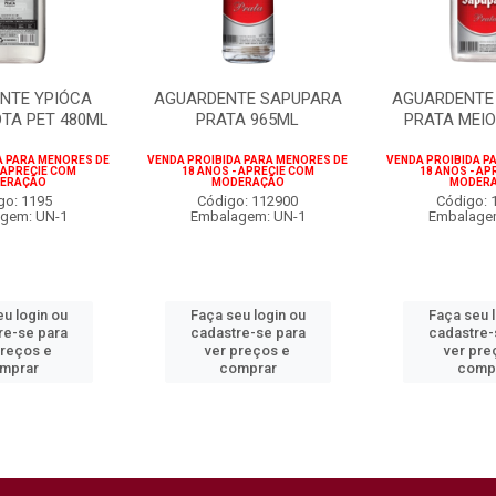
NTE YPIÓCA
AGUARDENTE SAPUPARA
AGUARDENTE
OTA PET 480ML
PRATA 965ML
PRATA MEIO
A PARA MENORES DE
VENDA PROIBIDA PARA MENORES DE
VENDA PROIBIDA P
- APRECIE COM
18 ANOS - APRECIE COM
18 ANOS - AP
ERAÇÃO
MODERAÇÃO
MODER
go: 1195
Código: 112900
Código: 
gem: UN-1
Embalagem: UN-1
Embalage
u login ou
Faça seu login ou
Faça seu 
re-se para
cadastre-se para
cadastre-
preços e
ver preços e
ver pre
mprar
comprar
comp