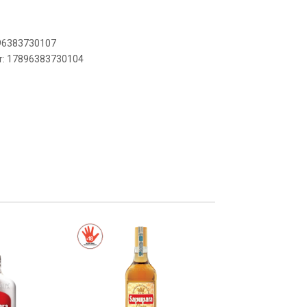
896383730107
er: 17896383730104