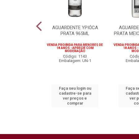
DENTE YPIÓCA
AGUARDENTE YPIÓCA
AGUARDE
A LATA 350ML
PRATA 965ML
PRATA MEI
BIDA PARA MENORES DE
VENDA PROIBIDA PARA MENORES DE
VENDA PROIBID
OS - APRECIE COM
18 ANOS - APRECIE COM
18 ANOS 
MODERAÇÃO
MODERAÇÃO
MOD
digo: 119956
Código: 1143
Códi
alagem: UN-1
Embalagem: UN-1
Embala
 seu login ou
Faça seu login ou
Faça se
astre-se para
cadastre-se para
cadast
er preços e
ver preços e
ver 
comprar
comprar
co