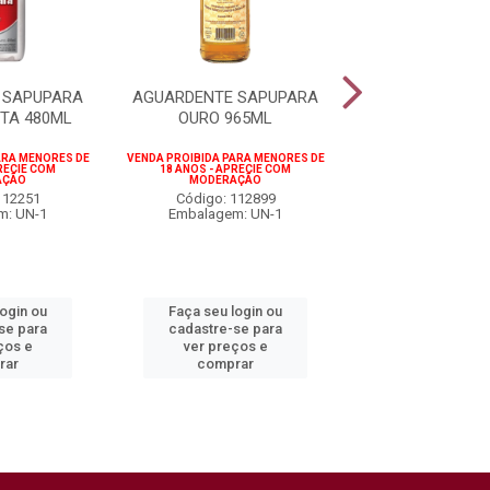
 SAPUPARA
AGUARDENTE SAPUPARA
AGUARDENTE 
TA 480ML
OURO 965ML
PRATA LATA 
ARA MENORES DE
VENDA PROIBIDA PARA MENORES DE
VENDA PROIBIDA PARA
RECIE COM
18 ANOS - APRECIE COM
18 ANOS - APREC
AÇÃO
MODERAÇÃO
MODERAÇÃ
112251
Código: 112899
Código: 119
m: UN-1
Embalagem: UN-1
Embalagem: 
login ou
Faça seu login ou
Faça seu log
se para
cadastre-se para
cadastre-se 
ços e
ver preços e
ver preços
rar
comprar
comprar