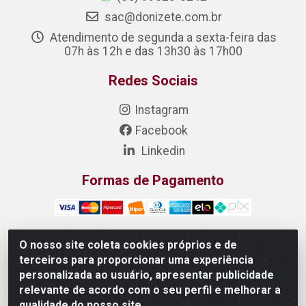
sac@donizete.com.br
Atendimento de segunda a sexta-feira das
07h às 12h e das 13h30 às 17h00
Redes Sociais
Instagram
Facebook
Linkedin
Formas de Pagamento
O nosso site coleta cookies próprios e de
terceiros para proporcionar uma experiência
DONIZETE DISTRIBUIDORA DE ALIMENTOS S/A - Rua
personalizada ao usuário, apresentar publicidade
Raimundo Matias, 377 - Pedras, Itaitinga/CE - CEP
relevante de acordo com o seu perfil e melhorar a
61.887-880 - CNPJ 23.577.851/0001-05
qualidade do nosso site.