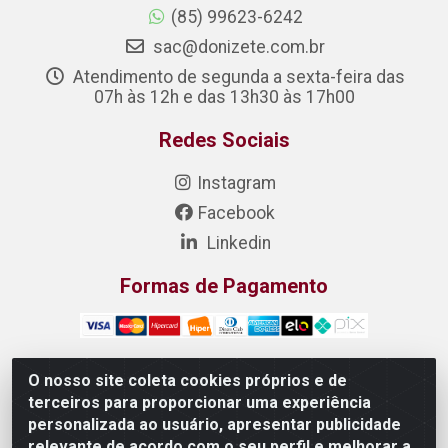
(85) 99623-6242
sac@donizete.com.br
Atendimento de segunda a sexta-feira das
07h às 12h e das 13h30 às 17h00
Redes Sociais
Instagram
Facebook
Linkedin
Formas de Pagamento
O nosso site coleta cookies próprios e de
terceiros para proporcionar uma experiência
DONIZETE DISTRIBUIDORA DE ALIMENTOS S/A - Rua
personalizada ao usuário, apresentar publicidade
Raimundo Matias, 377 - Pedras, Itaitinga/CE - CEP
relevante de acordo com o seu perfil e melhorar a
61.887-880 - CNPJ 23.577.851/0001-05