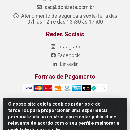
sac@donizete.com.br
Atendimento de segunda a sexta-feira das
07h às 12h e das 13h30 às 17h00
Redes Sociais
Instagram
Facebook
Linkedin
Formas de Pagamento
O nosso site coleta cookies próprios e de
terceiros para proporcionar uma experiência
DONIZETE DISTRIBUIDORA DE ALIMENTOS S/A - Rua
personalizada ao usuário, apresentar publicidade
Raimundo Matias, 377 - Pedras, Itaitinga/CE - CEP
relevante de acordo com o seu perfil e melhorar a
61.887-880 - CNPJ 23.577.851/0001-05
qualidade do nosso site.