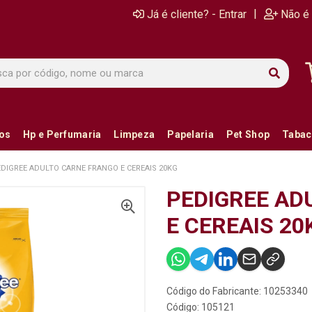
|
Já é cliente? - Entrar
Não é 
ios
Hp e Perfumaria
Limpeza
Papelaria
Pet Shop
Tabac
DIGREE ADULTO CARNE FRANGO E CEREAIS 20KG
PEDIGREE AD
E CEREAIS 20
Código do Fabricante: 10253340
Código: 105121