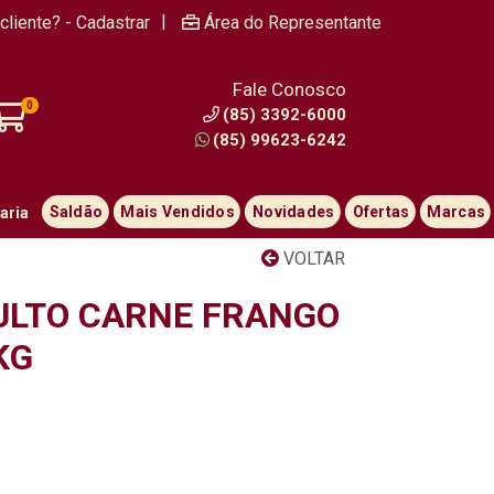
|
cliente? - Cadastrar
Área do Representante
Fale Conosco
0
(85) 3392-6000
(85) 99623-6242
Saldão
Mais Vendidos
Novidades
Ofertas
Marcas
aria
VOLTAR
ULTO CARNE FRANGO
KG