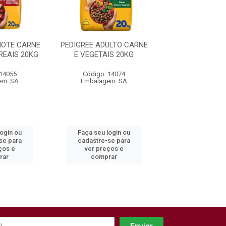
HOTE CARNE
PEDIGREE ADULTO CARNE
PEDIGREE ADUL
REAIS 20KG
E VEGETAIS 20KG
FRANGO E CERE
 14055
Código: 14074
Código: 122
em: SA
Embalagem: SA
Embalagem:
login ou
Faça seu login ou
Faça seu log
se para
cadastre-se para
cadastre-se 
ços e
ver preços e
ver preços
rar
comprar
comprar