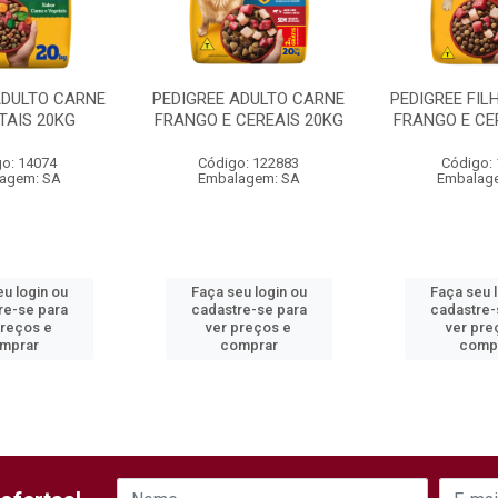
ADULTO CARNE
PEDIGREE ADULTO CARNE
PEDIGREE FIL
TAIS 20KG
FRANGO E CEREAIS 20KG
FRANGO E CE
o: 14074
Código: 122883
Código:
agem: SA
Embalagem: SA
Embalag
u login ou
Faça seu login ou
Faça seu 
re-se para
cadastre-se para
cadastre-
preços e
ver preços e
ver pre
mprar
comprar
comp