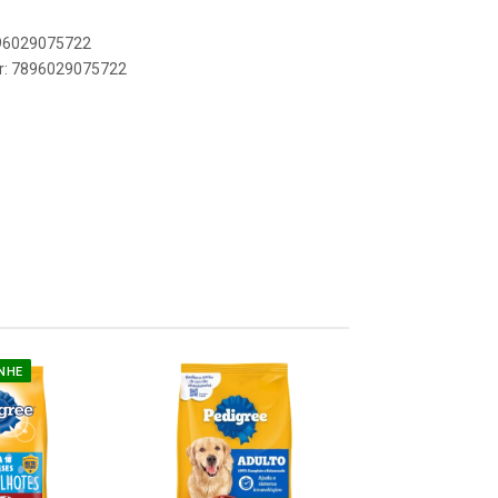
896029075722
er: 7896029075722
NHE