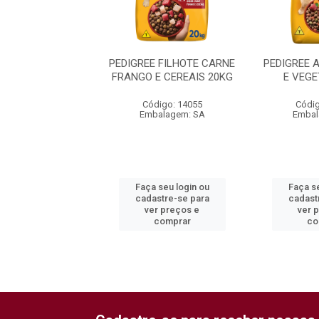
E ADULTO CARNE
PEDIGREE FILHOTE CARNE
PEDIGREE 
E CEREAIS 20KG
FRANGO E CEREAIS 20KG
E VEGE
digo: 122883
Código: 14055
Códig
balagem: SA
Embalagem: SA
Embal
 seu login ou
Faça seu login ou
Faça se
astre-se para
cadastre-se para
cadast
er preços e
ver preços e
ver 
comprar
comprar
co