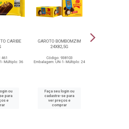
TO CARIBE
GAROTO BOMBOMZIM
PICOLÉ NESTLÉ
G
24X82,5G
77G
: 461
Código: 938103
Código: 2
- Múltiplo: 36
Embalagem: UN-1- Múltiplo: 24
Embalagem: UN-1- M
login ou
Faça seu login ou
Faça seu log
se para
cadastre-se para
cadastre-se 
ços e
ver preços e
ver preços
rar
comprar
comprar