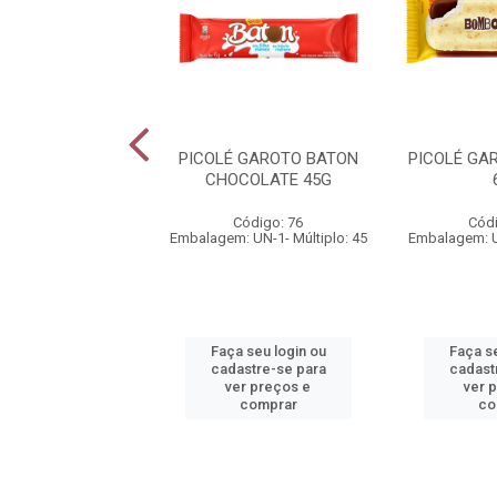
NESTLÉ CLASSIC
PICOLÉ GAROTO BATON
PICOLÉ GA
77G
CHOCOLATE 45G
ódigo: 277
Código: 76
Códi
 UN-1- Múltiplo: 42
Embalagem: UN-1- Múltiplo: 45
Embalagem: UN
 seu login ou
Faça seu login ou
Faça se
astre-se para
cadastre-se para
cadast
er preços e
ver preços e
ver 
comprar
comprar
co