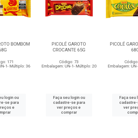
ROTO BOMBOM
PICOLÉ GAROTO
PICOLÉ GARO
68G
CROCANTE 65G
68
go: 171
Código: 73
Código
-1- Múltiplo: 36
Embalagem: UN-1- Múltiplo: 20
Embalagem: UN-1
u login ou
Faça seu login ou
Faça seu 
re-se para
cadastre-se para
cadastre-
preços e
ver preços e
ver pre
mprar
comprar
comp