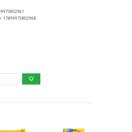
899975802961
er: 17899975802968