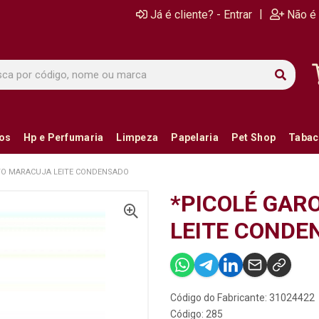
|
Já é cliente? - Entrar
Não é 
ios
Hp e Perfumaria
Limpeza
Papelaria
Pet Shop
Tabac
TO MARACUJA LEITE CONDENSADO
*PICOLÉ GAR
LEITE CONDE
Código do Fabricante: 31024422
Código: 285