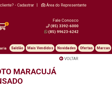
|
cliente? - Cadastrar
Área do Representante
Fale Conosco
0
(85) 3392-6000
(85) 99623-6242
Saldão
Mais Vendidos
Novidades
Ofertas
Marcas
aria
VOLTAR
OTO MARACUJÁ
NSADO