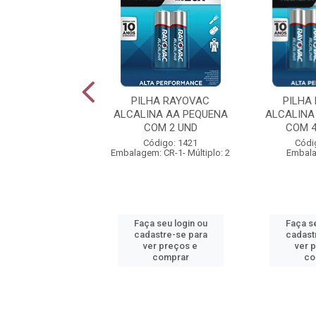
ENERGIZER MAX
PILHA RAYOVAC
PILHA
NA AA PEQUENA
ALCALINA AA PEQUENA
ALCALINA
OM 2 UND
COM 2 UND
COM 4
digo: 929476
Código: 1421
Códi
: CR-1- Múltiplo: 2
Embalagem: CR-1- Múltiplo: 2
Embala
 seu login ou
Faça seu login ou
Faça se
astre-se para
cadastre-se para
cadast
er preços e
ver preços e
ver 
comprar
comprar
co