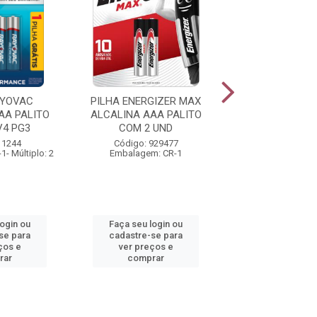
AYOVAC
PILHA ENERGIZER MAX
PILHA ENERGI
AA PALITO
ALCALINA AAA PALITO
ALCALINA AA 
V4 PG3
COM 2 UND
COM 2 U
 1244
Código: 929477
Código: 929
- Múltiplo: 2
Embalagem: CR-1
Embalagem: CR-1- M
login ou
Faça seu login ou
Faça seu log
se para
cadastre-se para
cadastre-se 
ços e
ver preços e
ver preços
rar
comprar
comprar