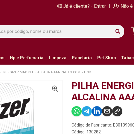
|
Já é cliente? - Entrar
Não é 
ios
Hp e Perfumaria
Limpeza
Papelaria
Pet Shop
Tabac
A ENERGIZER MAX PLUS ALCALINA AAA PALITO COM 2 UND
PILHA ENERG
ALCALINA AA
Código do Fabricante: E3013996
Código: 130282