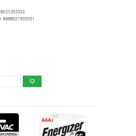
888021203332
er: 8888021903331