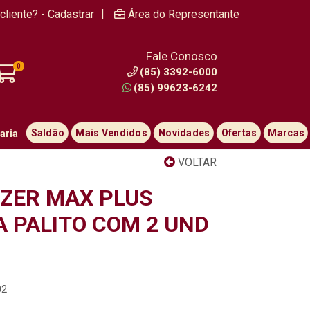
|
cliente? - Cadastrar
Área do Representante
Fale Conosco
0
(85) 3392-6000
(85) 99623-6242
Saldão
Mais Vendidos
Novidades
Ofertas
Marcas
aria
VOLTAR
IZER MAX PLUS
A PALITO COM 2 UND
02