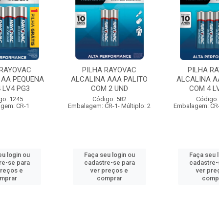
 RAYOVAC
PILHA RAYOVAC
PILHA R
 AA PEQUENA
ALCALINA AAA PALITO
ALCALINA A
 LV4 PG3
COM 2 UND
COM 4 L
go: 1245
Código: 582
Código:
gem: CR-1
Embalagem: CR-1- Múltiplo: 2
Embalagem: CR-1
u login ou
Faça seu login ou
Faça seu 
re-se para
cadastre-se para
cadastre-
preços e
ver preços e
ver pre
mprar
comprar
comp