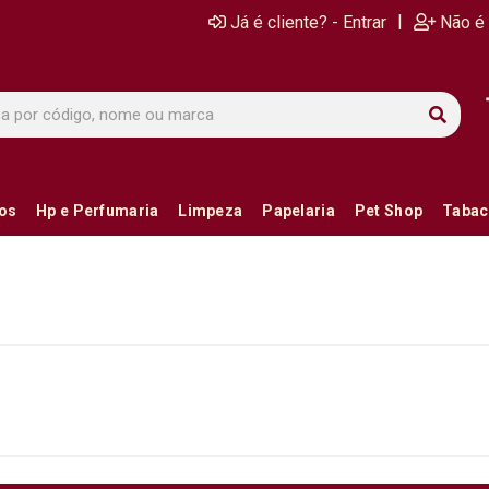
|
Já é cliente? - Entrar
Não é 
ios
Hp e Perfumaria
Limpeza
Papelaria
Pet Shop
Tabac