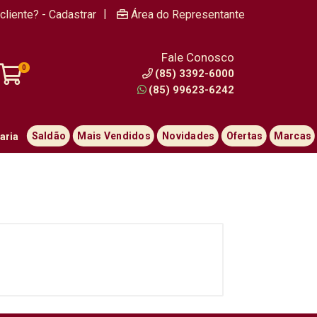
|
cliente? - Cadastrar
Área do Representante
Fale Conosco
0
(85) 3392-6000
(85) 99623-6242
Saldão
Mais Vendidos
Novidades
Ofertas
Marcas
aria