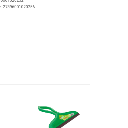
896001020252
er: 27896001020256