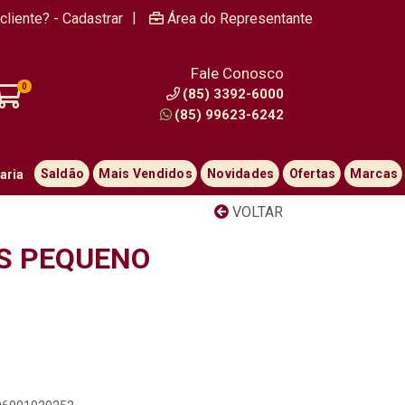
|
cliente? - Cadastrar
Área do Representante
Fale Conosco
0
(85) 3392-6000
(85) 99623-6242
Saldão
Mais Vendidos
Novidades
Ofertas
Marcas
aria
VOLTAR
S PEQUENO