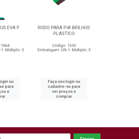
US EVA P
RODO PARA PIA BRILHUS
RODO BRILHUS
PLÁSTICO
 1664
Código: 1353
Código: 16
- Múltiplo: 3
Embalagem: UN-1- Múltiplo: 3
Embalagem: UN-1- M
login ou
Faça seu login ou
Faça seu log
se para
cadastre-se para
cadastre-se 
ços e
ver preços e
ver preços
rar
comprar
comprar