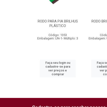
BRILHUS EVA P
RODO PARA PIA BRILHUS
RODO BR
PLÁSTICO
ódigo: 1664
Código: 1353
Códi
: UN-1- Múltiplo: 3
Embalagem: UN-1- Múltiplo: 3
Embalagem: U
 seu login ou
Faça seu login ou
Faça se
astre-se para
cadastre-se para
cadast
er preços e
ver preços e
ver 
comprar
comprar
co