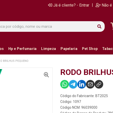
|
Já é cliente? - Entrar
Não é 
ios
Hp e Perfumaria
Limpeza
Papelaria
Pet Shop
Tabac
O BRILHUS PEQUENO
RODO BRILHU
Código do Fabricante: BT2025
Código: 1097
Código NCM: 96039000