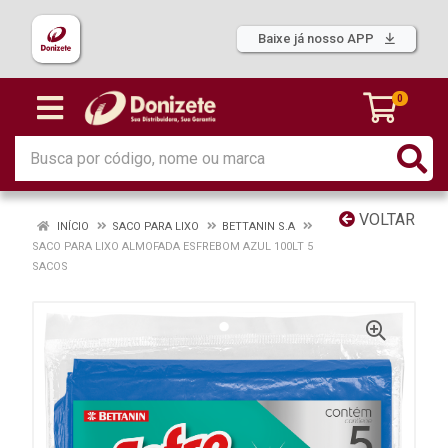
Baixe já nosso APP
0
VOLTAR
INÍCIO
SACO PARA LIXO
BETTANIN S.A
SACO PARA LIXO ALMOFADA ESFREBOM AZUL 100LT 5
SACOS