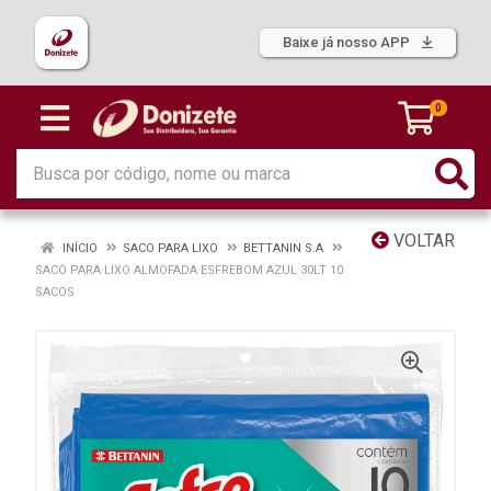
Baixe já nosso APP
0
VOLTAR
INÍCIO
SACO PARA LIXO
BETTANIN S.A
SACO PARA LIXO ALMOFADA ESFREBOM AZUL 30LT 10
SACOS