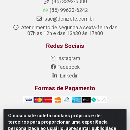
(85) 3392-6000
(85) 99623-6242
sac@donizete.com.br
Atendimento de segunda a sexta-feira das
07h às 12h e das 13h30 às 17h00
Redes Sociais
Instagram
Facebook
Linkedin
Formas de Pagamento
O nosso site coleta cookies próprios e de
terceiros para proporcionar uma experiência
DONIZETE DISTRIBUIDORA DE ALIMENTOS S/A - Rua
personalizada ao usuário, apresentar publicidade
Raimundo Matias, 377 - Pedras, Itaitinga/CE - CEP