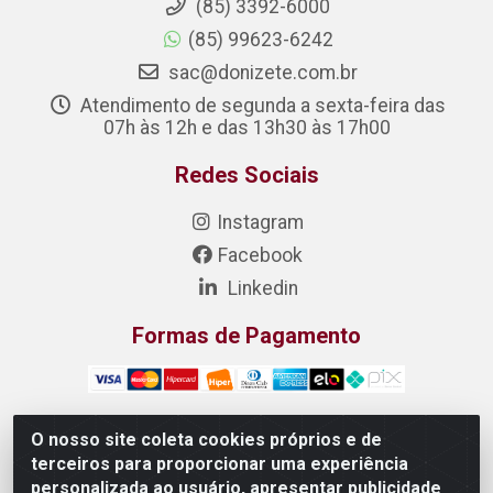
(85) 3392-6000
(85) 99623-6242
sac@donizete.com.br
Atendimento de segunda a sexta-feira das
07h às 12h e das 13h30 às 17h00
Redes Sociais
Instagram
Facebook
Linkedin
Formas de Pagamento
O nosso site coleta cookies próprios e de
terceiros para proporcionar uma experiência
DONIZETE DISTRIBUIDORA DE ALIMENTOS S/A - Rua
personalizada ao usuário, apresentar publicidade
Raimundo Matias, 377 - Pedras, Itaitinga/CE - CEP