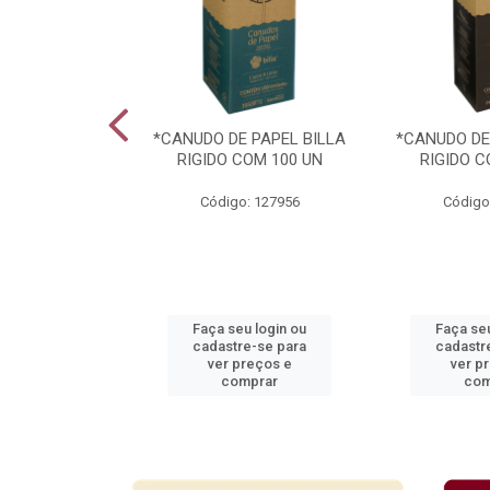
ARAVILHAS 49
*CANUDO DE PAPEL BILLA
*CANUDO DE
TIDOS
RIGIDO COM 100 UN
RIGIDO C
: 939364
Código: 127956
Código
u login ou
Faça seu login ou
Faça seu
e-se para
cadastre-se para
cadastr
reços e
ver preços e
ver p
mprar
comprar
com