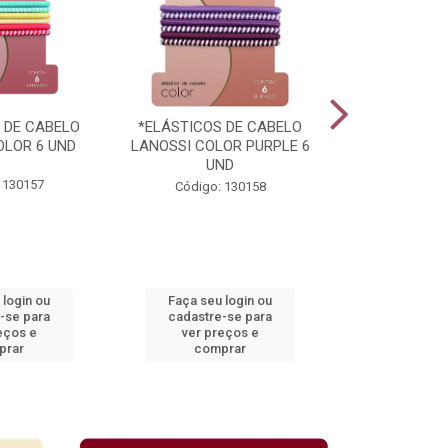
 DE CABELO
*ELÁSTICOS DE CABELO
*PRATO PL
OLOR 6 UND
LANOSSI COLOR PURPLE 6
TOTALPLAST 
UND
 130157
Código:
Código: 130158
 login ou
Faça seu login ou
Faça seu 
-se para
cadastre-se para
cadastre
eços e
ver preços e
ver pr
prar
comprar
comp