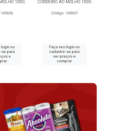
MOLHO 100G
CORDEIRO AO MOLHO 100G
FRANGO AO 
 105656
Código: 105657
Código:
 login ou
Faça seu login ou
Faça seu 
-se para
cadastre-se para
cadastre
eços e
ver preços e
ver pr
prar
comprar
comp