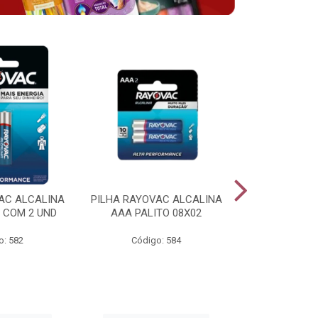
AC ALCALINA
PILHA RAYOVAC ALCALINA
BATERIA 
 COM 2 UND
AAA PALITO 08X02
ALCALINA 
o: 582
Código: 584
Código