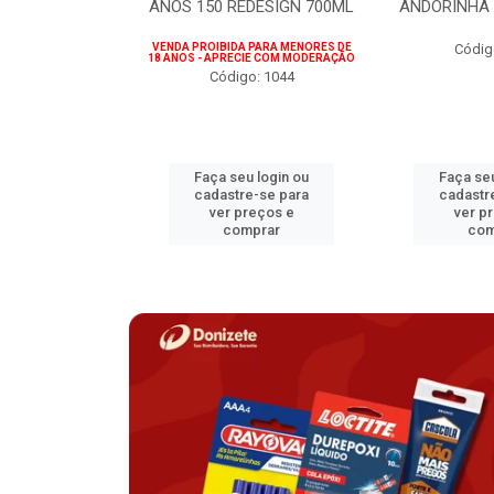
75ML
ANOS 150 REDESIGN 700ML
ANDORINHA 
 PARA MENORES DE
VENDA PROIBIDA PARA MENORES DE
Códig
CIE COM MODERAÇÃO
18 ANOS - APRECIE COM MODERAÇÃO
o: 1207
Código: 1044
u login ou
Faça seu login ou
Faça seu
e-se para
cadastre-se para
cadastr
reços e
ver preços e
ver p
mprar
comprar
com