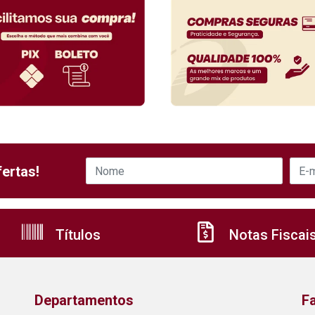
ertas!
Títulos
Notas Fiscai
Departamentos
F