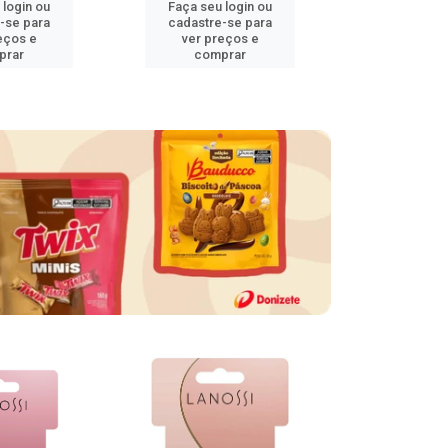
 login ou
Faça seu login ou
Faça seu 
-se para
cadastre-se para
cadastre
eços e
ver preços e
ver pr
prar
comprar
comp