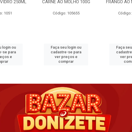
VIDRO 250ML
CARNE AO MOLHO 100G
FRANGO AO 
o: 1051
Código: 105655
Código:
 login ou
Faça seu login ou
Faça seu
e-se para
cadastre-se para
cadastre
reços e
ver preços e
ver pr
prar
comprar
com