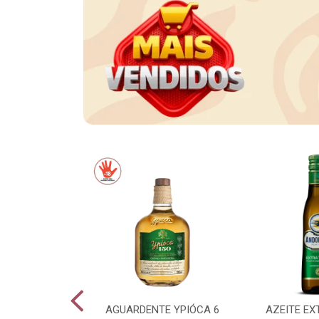
CE LONG NECK
AGUARDENTE YPIÓCA 6
AZEITE EX