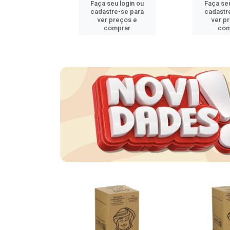
u login ou
Faça seu login ou
Faça seu
e-se para
cadastre-se para
cadastr
reços e
ver preços e
ver p
mprar
comprar
com