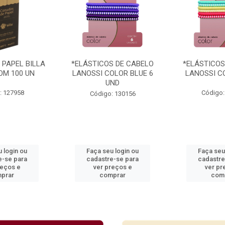
 PAPEL BILLA
*ELÁSTICOS DE CABELO
*ELÁSTICOS
OM 100 UN
LANOSSI COLOR BLUE 6
LANOSSI C
UND
: 127958
Código:
Código: 130156
 login ou
Faça seu login ou
Faça seu
e-se para
cadastre-se para
cadastre
reços e
ver preços e
ver pr
prar
comprar
com