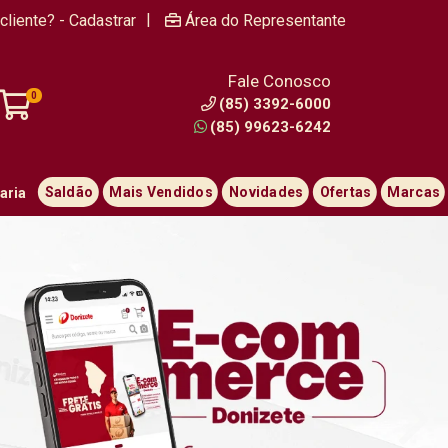
|
cliente? - Cadastrar
Área do Representante
Fale Conosco
0
(85) 3392-6000
(85) 99623-6242
Saldão
Mais Vendidos
Novidades
Ofertas
Marcas
aria