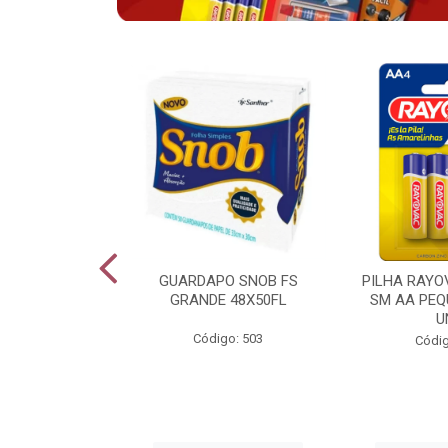
VAC ALCALINA
GUARDAPO SNOB FS
PILHA RAYO
O COM 6 LV6
GRANDE 48X50FL
SM AA PEQ
PG4
U
Código: 503
go: 943
Códig