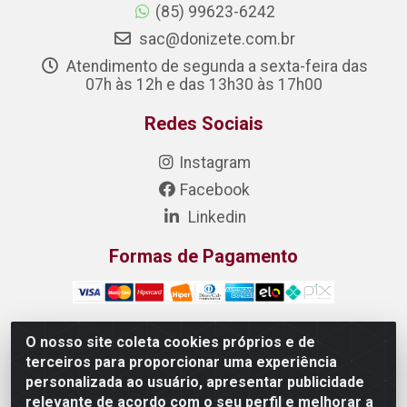
(85) 99623-6242
sac@donizete.com.br
Atendimento de segunda a sexta-feira das
07h às 12h e das 13h30 às 17h00
Redes Sociais
Instagram
Facebook
Linkedin
Formas de Pagamento
O nosso site coleta cookies próprios e de
terceiros para proporcionar uma experiência
DONIZETE DISTRIBUIDORA DE ALIMENTOS S/A - Rua
personalizada ao usuário, apresentar publicidade
Raimundo Matias, 377 - Pedras, Itaitinga/CE - CEP
relevante de acordo com o seu perfil e melhorar a
61.887-880 - CNPJ 23.577.851/0001-05