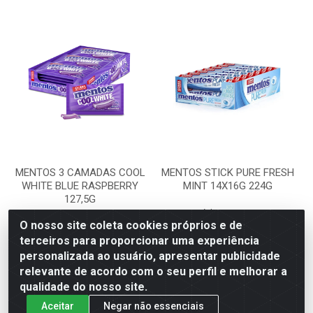
MENTOS 3 CAMADAS COOL
MENTOS STICK PURE FRESH
WHITE BLUE RASPBERRY
MINT 14X16G 224G
127,5G
Código: 127360
Código: 134857
Embalagem: CR-1
O nosso site coleta cookies próprios e de
Embalagem: CR-1
terceiros para proporcionar uma experiência
personalizada ao usuário, apresentar publicidade
Faça seu login ou
Faça seu login ou
relevante de acordo com o seu perfil e melhorar a
cadastre-se para
cadastre-se para
qualidade do nosso site.
ver preços e
ver preços e
comprar
comprar
Aceitar
Negar não essenciais