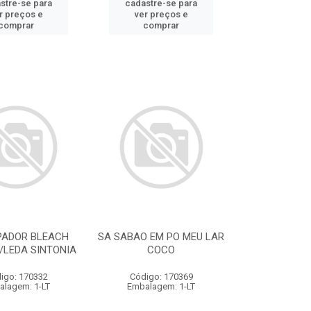
stre-se para
cadastre-se para
r preços e
ver preços e
comprar
comprar
PADOR BLEACH
SA SABAO EM PO MEU LAR
/LEDA SINTONIA
COCO
igo: 170332
Código: 170369
alagem: 1-LT
Embalagem: 1-LT