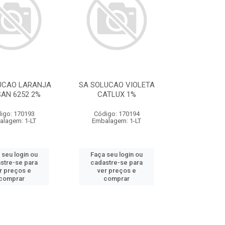
UCAO LARANJA
SA SOLUCAO VIOLETA
AN 6252 2%
CATLUX 1%
igo: 170193
Código: 170194
alagem: 1-LT
Embalagem: 1-LT
 seu login ou
Faça seu login ou
stre-se para
cadastre-se para
r preços e
ver preços e
comprar
comprar