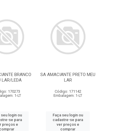
CIANTE BRANCO
SA AMACIANTE PRETO MEU
 LAR/LEDA
LAR
igo: 170273
Código: 171142
alagem: 1-LT
Embalagem: 1-LT
 seu login ou
Faça seu login ou
stre-se para
cadastre-se para
r preços e
ver preços e
comprar
comprar