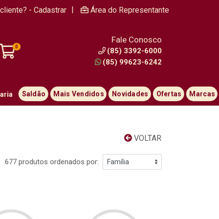
|
cliente? - Cadastrar
Área do Representante
Fale Conosco
0
(85) 3392-6000
(85) 99623-6242
Saldão
Mais Vendidos
Novidades
Ofertas
Marcas
aria
VOLTAR
677 produtos ordenados por: