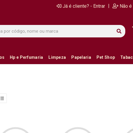
|
Já é cliente? - Entrar
Não é 
ios
Hp e Perfumaria
Limpeza
Papelaria
Pet Shop
Tabac