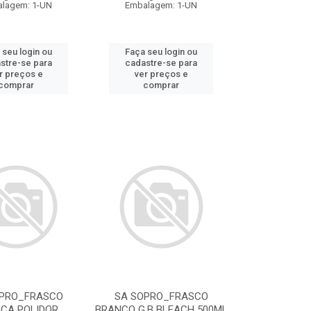
lagem: 1-UN
Embalagem: 1-UN
 seu login ou
Faça seu login ou
stre-se para
cadastre-se para
r preços e
ver preços e
comprar
comprar
OPRO_FRASCO
SA SOPRO_FRASCO
CA POLIDOR
BRANCO G.B BLEACH 500ML