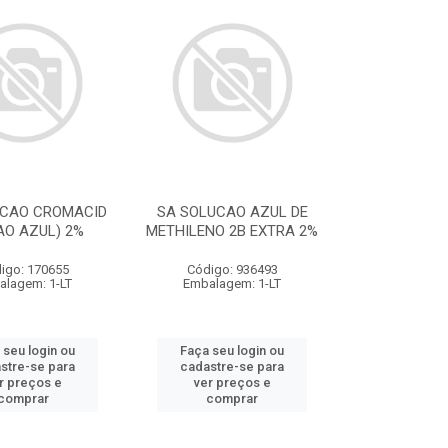
UCAO CROMACID
SA SOLUCAO AZUL DE
AO AZUL) 2%
METHILENO 2B EXTRA 2%
igo: 170655
Código: 936493
alagem: 1-LT
Embalagem: 1-LT
 seu login ou
Faça seu login ou
stre-se para
cadastre-se para
r preços e
ver preços e
comprar
comprar