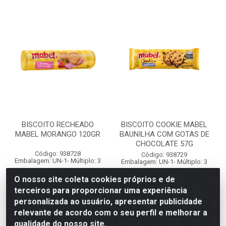
BISCOITO RECHEADO
BISCOITO COOKIE MABEL
MABEL MORANGO 120GR
BAUNILHA COM GOTAS DE
CHOCOLATE 57G
Código: 938728
Código: 938729
Embalagem: UN-1- Múltiplo: 3
Embalagem: UN-1- Múltiplo: 3
O nosso site coleta cookies próprios e de
terceiros para proporcionar uma experiência
Faça seu login ou
Faça seu login ou
personalizada ao usuário, apresentar publicidade
cadastre-se para
cadastre-se para
ver preços e
ver preços e
relevante de acordo com o seu perfil e melhorar a
comprar
comprar
qualidade do nosso site.