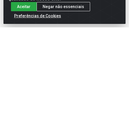
Aceitar
Negar não essenciais
Preferências de Cookies
BISCOITO COOKIE MABEL DE
CHOCOLATE COM GOTAS DE
CHOCOLATE 57...
Código: 938730
Embalagem: UN-1- Múltiplo: 3
Faça seu login ou
cadastre-se para