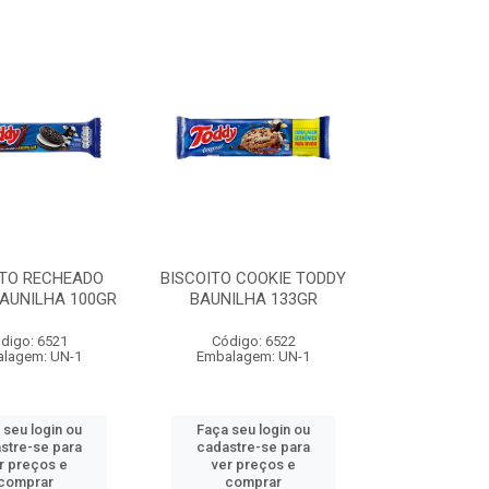
ITO RECHEADO
BISCOITO COOKIE TODDY
AUNILHA 100GR
BAUNILHA 133GR
digo: 6521
Código: 6522
lagem: UN-1
Embalagem: UN-1
 seu login ou
Faça seu login ou
stre-se para
cadastre-se para
r preços e
ver preços e
comprar
comprar