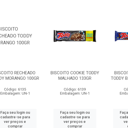
SCOITO RECHEADO
BISCOITO COOKIE TODDY
BISCO
DY MORANGO 100GR
MALHADO 133GR
TODDY B
Código: 6135
Código: 6139
Có
Embalagem: UN-1
Embalagem: UN-1
Emba
Faça seu login ou
Faça seu login ou
Faça
cadastre-se para
cadastre-se para
cada
ver preços e
ver preços e
ve
comprar
comprar