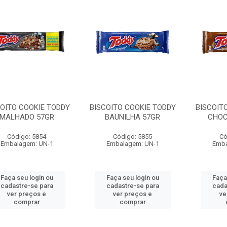
COITO COOKIE TODDY
BISCOITO COOKIE TODDY
BISCOIT
MALHADO 57GR
BAUNILHA 57GR
CHOC
Código: 5854
Código: 5855
Có
Embalagem: UN-1
Embalagem: UN-1
Emba
Faça seu login ou
Faça seu login ou
Faça
cadastre-se para
cadastre-se para
cada
ver preços e
ver preços e
ve
comprar
comprar