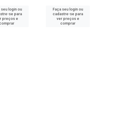
 seu login ou
Faça seu login ou
stre-se para
cadastre-se para
r preços e
ver preços e
comprar
comprar