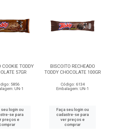
O COOKIE TODDY
BISCOITO RECHEADO
OLATE 57GR
TODDY CHOCOLATE 100GR
digo: 5856
Código: 6134
lagem: UN-1
Embalagem: UN-1
 seu login ou
Faça seu login ou
stre-se para
cadastre-se para
r preços e
ver preços e
comprar
comprar