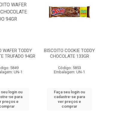
O WAFER TODDY
BISCOITO COOKIE TODDY
E TRUFADO 94GR
CHOCOLATE 133GR
digo: 5849
Código: 5853
lagem: UN-1
Embalagem: UN-1
 seu login ou
Faça seu login ou
stre-se para
cadastre-se para
r preços e
ver preços e
comprar
comprar