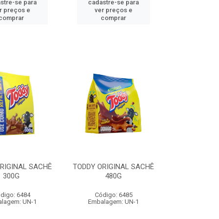
stre-se para
cadastre-se para
r preços e
ver preços e
comprar
comprar
RIGINAL SACHÊ
TODDY ORIGINAL SACHÊ
300G
480G
digo: 6484
Código: 6485
lagem: UN-1
Embalagem: UN-1