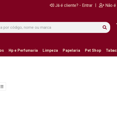
|
Já é cliente? - Entrar
Não é 
ios
Hp e Perfumaria
Limpeza
Papelaria
Pet Shop
Tabac