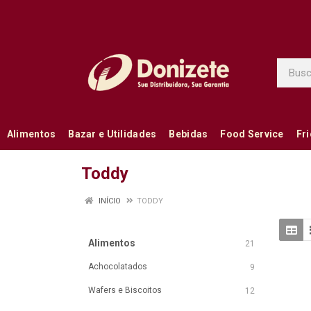
Alimentos
Bazar e Utilidades
Bebidas
Food Service
Fr
Toddy
INÍCIO
TODDY
Alimentos
21
Achocolatados
9
Wafers e Biscoitos
12