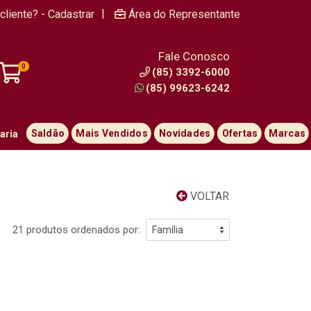
|
cliente? - Cadastrar
Área do Representante
Fale Conosco
0
(85) 3392-6000
(85) 99623-6242
Saldão
Mais Vendidos
Novidades
Ofertas
Marcas
aria
VOLTAR
21 produtos ordenados por: