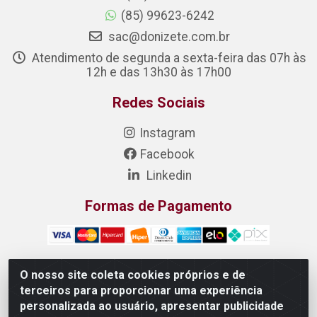
(85) 99623-6242
sac@donizete.com.br
Atendimento de segunda a sexta-feira das 07h às
12h e das 13h30 às 17h00
Redes Sociais
Instagram
Facebook
Linkedin
Formas de Pagamento
O nosso site coleta cookies próprios e de
terceiros para proporcionar uma experiência
DONIZETE DISTRIBUIDORA DE ALIMENTOS S/A - Rua
personalizada ao usuário, apresentar publicidade
Raimundo Matias, 377 - Pedras, Itaitinga/CE - CEP 61.887-