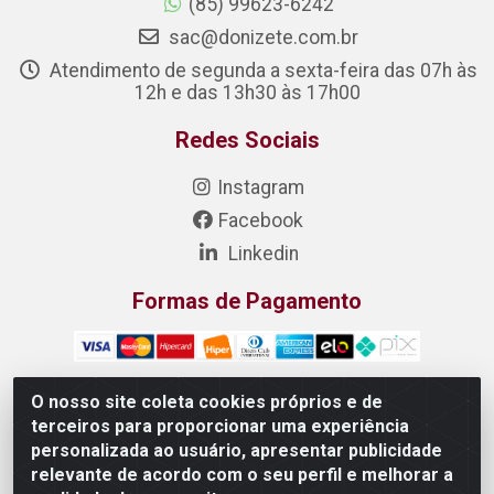
(85) 99623-6242
sac@donizete.com.br
Atendimento de segunda a sexta-feira das 07h às
12h e das 13h30 às 17h00
Redes Sociais
Instagram
Facebook
Linkedin
Formas de Pagamento
O nosso site coleta cookies próprios e de
terceiros para proporcionar uma experiência
DONIZETE DISTRIBUIDORA DE ALIMENTOS S/A - Rua
personalizada ao usuário, apresentar publicidade
Raimundo Matias, 377 - Pedras, Itaitinga/CE - CEP 61.887-
relevante de acordo com o seu perfil e melhorar a
880 - CNPJ 23.577.851/0001-05