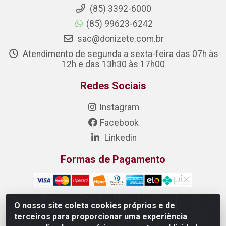
(85) 3392-6000
(85) 99623-6242
sac@donizete.com.br
Atendimento de segunda a sexta-feira das 07h às
12h e das 13h30 às 17h00
Redes Sociais
Instagram
Facebook
Linkedin
Formas de Pagamento
O nosso site coleta cookies próprios e de
terceiros para proporcionar uma experiência
DONIZETE DISTRIBUIDORA DE ALIMENTOS S/A - Rua