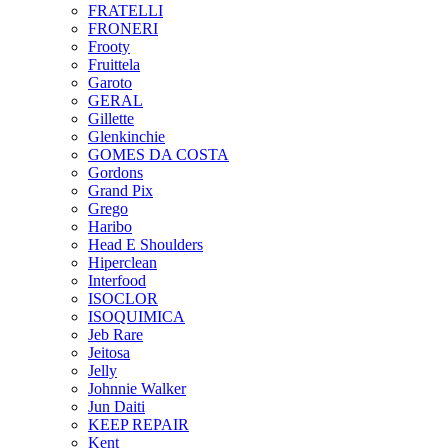
FRATELLI
FRONERI
Frooty
Fruittela
Garoto
GERAL
Gillette
Glenkinchie
GOMES DA COSTA
Gordons
Grand Pix
Grego
Haribo
Head E Shoulders
Hiperclean
Interfood
ISOCLOR
ISOQUIMICA
Jeb Rare
Jeitosa
Jelly
Johnnie Walker
Jun Daiti
KEEP REPAIR
Kent