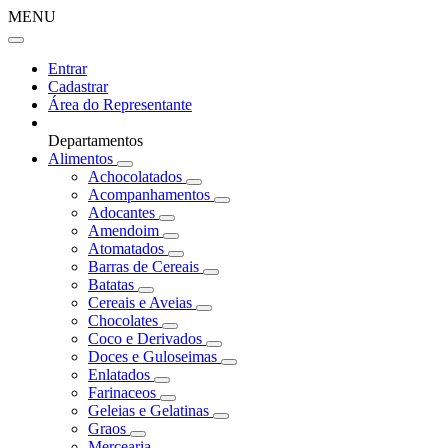
MENU
Entrar
Cadastrar
Área do Representante
Departamentos
Alimentos
Achocolatados
Acompanhamentos
Adocantes
Amendoim
Atomatados
Barras de Cereais
Batatas
Cereais e Aveias
Chocolates
Coco e Derivados
Doces e Guloseimas
Enlatados
Farinaceos
Geleias e Gelatinas
Graos
Mercearia