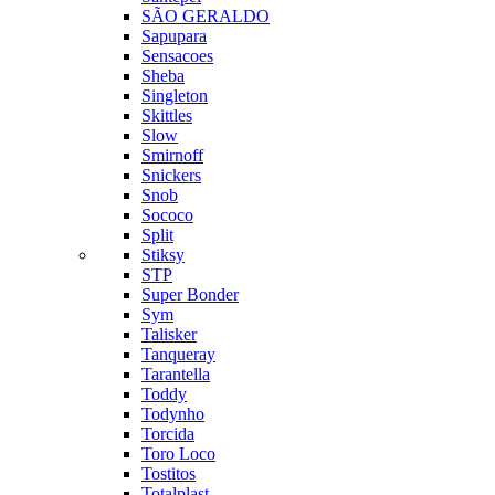
SÃO GERALDO
Sapupara
Sensacoes
Sheba
Singleton
Skittles
Slow
Smirnoff
Snickers
Snob
Sococo
Split
Stiksy
STP
Super Bonder
Sym
Talisker
Tanqueray
Tarantella
Toddy
Todynho
Torcida
Toro Loco
Tostitos
Totalplast