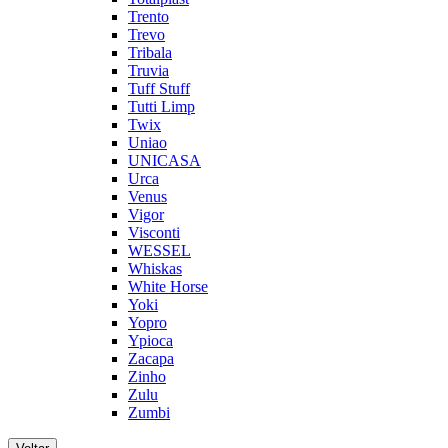
Trento
Trevo
Tribala
Truvia
Tuff Stuff
Tutti Limp
Twix
Uniao
UNICASA
Urca
Venus
Vigor
Visconti
WESSEL
Whiskas
White Horse
Yoki
Yopro
Ypioca
Zacapa
Zinho
Zulu
Zumbi