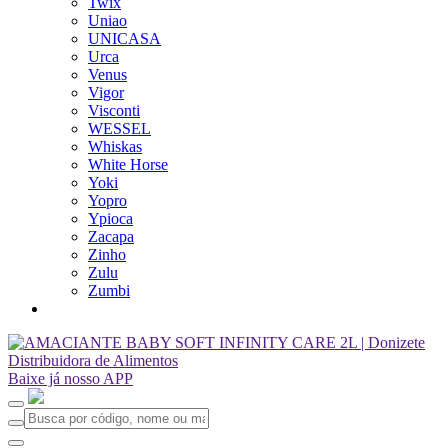
Twix
Uniao
UNICASA
Urca
Venus
Vigor
Visconti
WESSEL
Whiskas
White Horse
Yoki
Yopro
Ypioca
Zacapa
Zinho
Zulu
Zumbi
Baixe já nosso APP