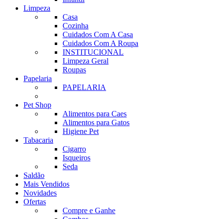
Limpeza
Casa
Cozinha
Cuidados Com A Casa
Cuidados Com A Roupa
INSTITUCIONAL
Limpeza Geral
Roupas
Papelaria
PAPELARIA
Pet Shop
Alimentos para Caes
Alimentos para Gatos
Higiene Pet
Tabacaria
Cigarro
Isqueiros
Seda
Saldão
Mais Vendidos
Novidades
Ofertas
Compre e Ganhe