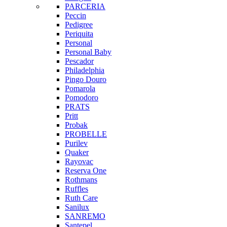
PARCERIA
Peccin
Pedigree
Periquita
Personal
Personal Baby
Pescador
Philadelphia
Pingo Douro
Pomarola
Pomodoro
PRATS
Pritt
Probak
PROBELLE
Purilev
Quaker
Rayovac
Reserva One
Rothmans
Ruffles
Ruth Care
Sanilux
SANREMO
Santepel