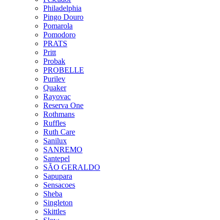
Philadelphia
Pingo Douro
Pomarola
Pomodoro
PRATS
Pritt
Probak
PROBELLE
Purilev
Quaker
Rayovac
Reserva One
Rothmans
Ruffles
Ruth Care
Sanilux
SANREMO
Santepel
SÃO GERALDO
Sapupara
Sensacoes
Sheba
Singleton
Skittles