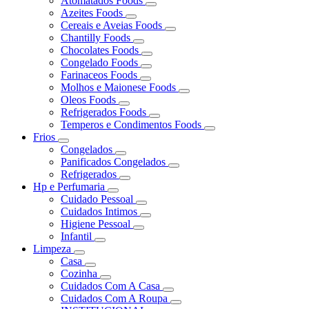
Atomatados Foods
Azeites Foods
Cereais e Aveias Foods
Chantilly Foods
Chocolates Foods
Congelado Foods
Farinaceos Foods
Molhos e Maionese Foods
Oleos Foods
Refrigerados Foods
Temperos e Condimentos Foods
Frios
Congelados
Panificados Congelados
Refrigerados
Hp e Perfumaria
Cuidado Pessoal
Cuidados Intimos
Higiene Pessoal
Infantil
Limpeza
Casa
Cozinha
Cuidados Com A Casa
Cuidados Com A Roupa