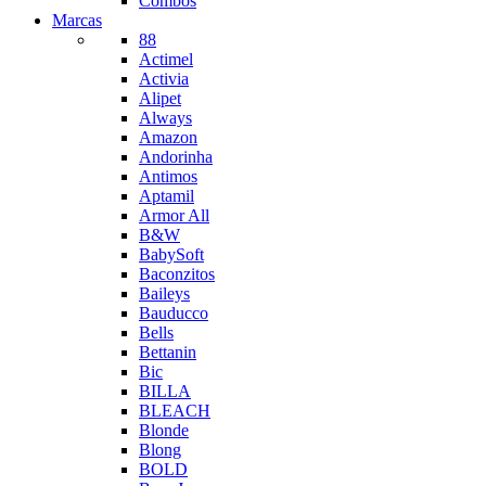
Combos
Marcas
88
Actimel
Activia
Alipet
Always
Amazon
Andorinha
Antimos
Aptamil
Armor All
B&W
BabySoft
Baconzitos
Baileys
Bauducco
Bells
Bettanin
Bic
BILLA
BLEACH
Blonde
Blong
BOLD