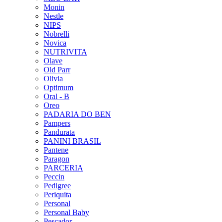
Monin
Nestle
NIPS
Nobrelli
Novica
NUTRIVITA
Olave
Old Parr
Olivia
Optimum
Oral - B
Oreo
PADARIA DO BEN
Pampers
Pandurata
PANINI BRASIL
Pantene
Paragon
PARCERIA
Peccin
Pedigree
Periquita
Personal
Personal Baby
Pescador