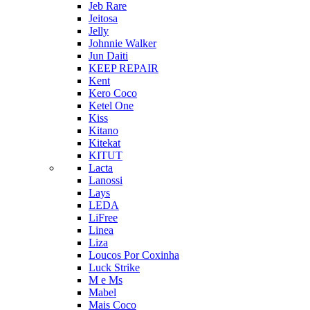
Jeb Rare
Jeitosa
Jelly
Johnnie Walker
Jun Daiti
KEEP REPAIR
Kent
Kero Coco
Ketel One
Kiss
Kitano
Kitekat
KITUT
Lacta
Lanossi
Lays
LEDA
LiFree
Linea
Liza
Loucos Por Coxinha
Luck Strike
M e Ms
Mabel
Mais Coco