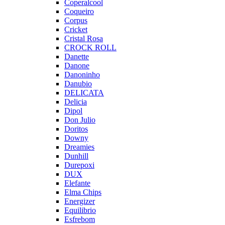
Coperalcool
Coqueiro
Corpus
Cricket
Cristal Rosa
CROCK ROLL
Danette
Danone
Danoninho
Danubio
DELICATA
Delicia
Dipol
Don Julio
Doritos
Downy
Dreamies
Dunhill
Durepoxi
DUX
Elefante
Elma Chips
Energizer
Equilibrio
Esfrebom