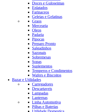
Doces e Guloseimas
Enlatados
Farinaceos
Geleias e Gelatinas
Graos
Mercearia
Oleos
Padaria
Pipocas
Preparo Pronto
Salgadinhos
Sazonais
Sobremesas
Sopas
Suplementos
Temperos e Condimentos
Wafers e Biscoitos
Bazar e Utilidades
Carregadores
Descartaveis
Lampadas
Lanternas
Linha Automotiva
Pilhas e Baterias
Utilidade Domestica