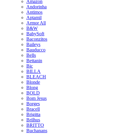
Amazon
Andorinha
Antimos
Aptamil
Armor All
B&W
BabySoft
Baconzitos
Baileys
Bauducco
Bells
Bettanin
Bic
BILLA
BLEACH
Blonde
Blong
BOLD
Bom Jesus
Borges
Bracell
Brigitta
Brilhus
BRITTO
Buchanans