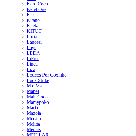
Kero Coco
Ketel One
Kiss
Kitano
Kitekat
KITUT
Lacta
Lanossi
Lays
LEDA
LiFree
Linea
Liza
Loucos Por Coxinha
Luck Strike
M e Ms
Mabel
Mais Coco
Mamypoko
Maria
Mazola
Mccain
Melitta
Mentos
MEU LAR