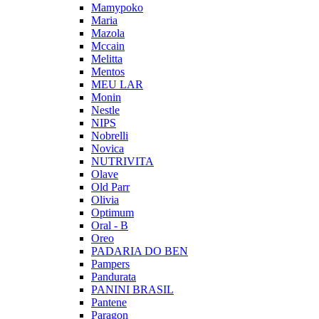
Mamypoko
Maria
Mazola
Mccain
Melitta
Mentos
MEU LAR
Monin
Nestle
NIPS
Nobrelli
Novica
NUTRIVITA
Olave
Old Parr
Olivia
Optimum
Oral - B
Oreo
PADARIA DO BEN
Pampers
Pandurata
PANINI BRASIL
Pantene
Paragon