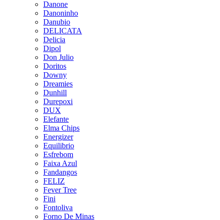
Danone
Danoninho
Danubio
DELICATA
Delicia
Dipol
Don Julio
Doritos
Downy
Dreamies
Dunhill
Durepoxi
DUX
Elefante
Elma Chips
Energizer
Equilibrio
Esfrebom
Faixa Azul
Fandangos
FELIZ
Fever Tree
Fini
Fontoliva
Forno De Minas