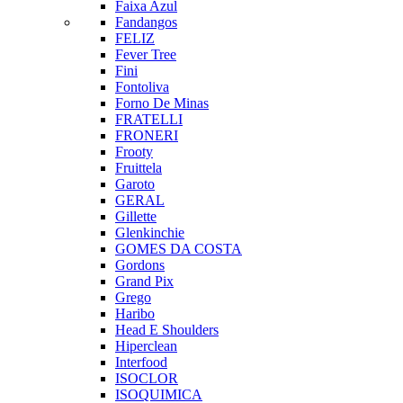
Faixa Azul
Fandangos
FELIZ
Fever Tree
Fini
Fontoliva
Forno De Minas
FRATELLI
FRONERI
Frooty
Fruittela
Garoto
GERAL
Gillette
Glenkinchie
GOMES DA COSTA
Gordons
Grand Pix
Grego
Haribo
Head E Shoulders
Hiperclean
Interfood
ISOCLOR
ISOQUIMICA