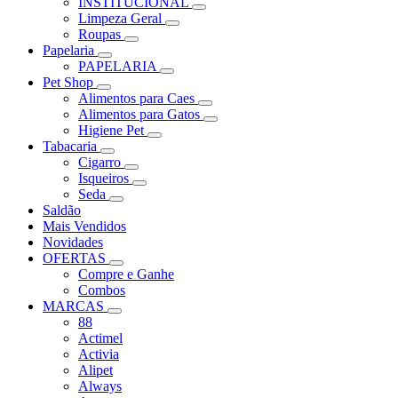
INSTITUCIONAL
Limpeza Geral
Roupas
Papelaria
PAPELARIA
Pet Shop
Alimentos para Caes
Alimentos para Gatos
Higiene Pet
Tabacaria
Cigarro
Isqueiros
Seda
Saldão
Mais Vendidos
Novidades
OFERTAS
Compre e Ganhe
Combos
MARCAS
88
Actimel
Activia
Alipet
Always