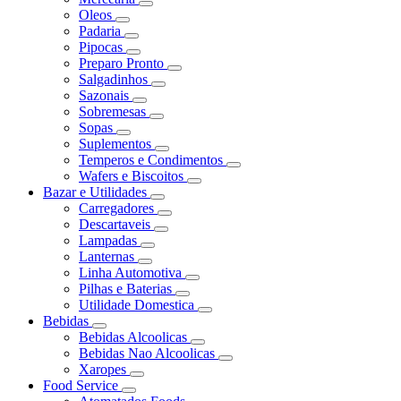
Oleos
Padaria
Pipocas
Preparo Pronto
Salgadinhos
Sazonais
Sobremesas
Sopas
Suplementos
Temperos e Condimentos
Wafers e Biscoitos
Bazar e Utilidades
Carregadores
Descartaveis
Lampadas
Lanternas
Linha Automotiva
Pilhas e Baterias
Utilidade Domestica
Bebidas
Bebidas Alcoolicas
Bebidas Nao Alcoolicas
Xaropes
Food Service