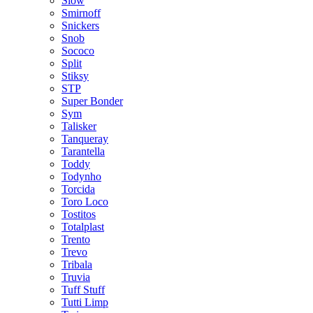
Slow
Smirnoff
Snickers
Snob
Sococo
Split
Stiksy
STP
Super Bonder
Sym
Talisker
Tanqueray
Tarantella
Toddy
Todynho
Torcida
Toro Loco
Tostitos
Totalplast
Trento
Trevo
Tribala
Truvia
Tuff Stuff
Tutti Limp