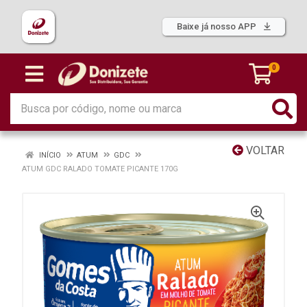
Baixe já nosso APP
0
VOLTAR
INÍCIO
ATUM
GDC
ATUM GDC RALADO TOMATE PICANTE 170G