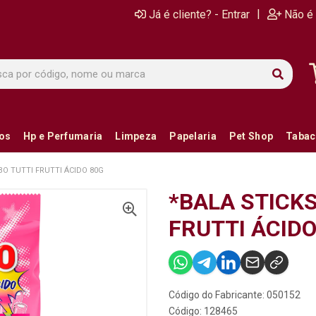
|
Já é cliente? - Entrar
Não é 
ios
Hp e Perfumaria
Limpeza
Papelaria
Pet Shop
Tabac
BO TUTTI FRUTTI ÁCIDO 80G
*BALA STICKS
FRUTTI ÁCIDO
Código do Fabricante: 050152
Código: 128465