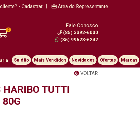
|
cliente? - Cadastrar
Área do Representante
Fale Conosco
0
(85) 3392-6000
(85) 99623-6242
Saldão
Mais Vendidos
Novidades
Ofertas
Marcas
aria
VOLTAR
 HARIBO TUTTI
 80G