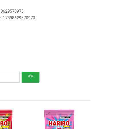
898629570973
er: 17898629570970