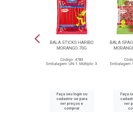
STICKS HARIBO
BALA STICKS HARIBO
BALA SPAG
OLORS 70G
MORANGO 70G
MORANGO
ódigo: 5614
Código: 4783
Códi
: UN-1- Múltiplo: 3
Embalagem: UN-1- Múltiplo: 3
Embalagem: U
 seu login ou
Faça seu login ou
Faça se
astre-se para
cadastre-se para
cadast
er preços e
ver preços e
ver 
comprar
comprar
co