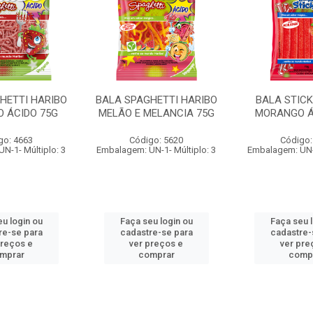
HETTI HARIBO
BALA SPAGHETTI HARIBO
BALA STICK
 ÁCIDO 75G
MELÃO E MELANCIA 75G
MORANGO Á
go: 4663
Código: 5620
Código:
N-1- Múltiplo: 3
Embalagem: UN-1- Múltiplo: 3
Embalagem: UN-1
u login ou
Faça seu login ou
Faça seu 
re-se para
cadastre-se para
cadastre-
preços e
ver preços e
ver pre
mprar
comprar
comp