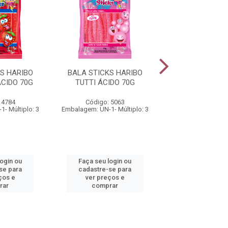
S HARIBO
BALA STICKS HARIBO
BALA STICKS 
CIDO 70G
TUTTI ÁCIDO 70G
COLORS 7
 4784
Código: 5063
Código: 56
- Múltiplo: 3
Embalagem: UN-1- Múltiplo: 3
Embalagem: UN-1- M
login ou
Faça seu login ou
Faça seu log
se para
cadastre-se para
cadastre-se 
ços e
ver preços e
ver preços
rar
comprar
comprar