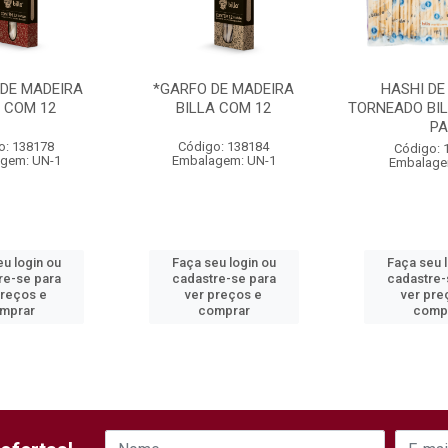
 DE MADEIRA
*GARFO DE MADEIRA
HASHI DE
A COM 12
BILLA COM 12
TORNEADO BIL
P
o: 138178
Código: 138184
Código: 
gem: UN-1
Embalagem: UN-1
Embalage
u login ou
Faça seu login ou
Faça seu 
re-se para
cadastre-se para
cadastre-
preços e
ver preços e
ver pre
mprar
comprar
comp