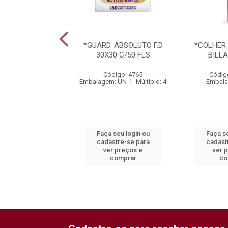
 DE PAPEL BILLA
*GUARD. ABSOLUTO F.D
*COLHER
VEL COM 24 U
30X30 C/50 FLS
BILL
ódigo: 1651
Código: 4765
Códig
 PC-1- Múltiplo: 10
Embalagem: UN-1- Múltiplo: 4
Embala
 seu login ou
Faça seu login ou
Faça se
astre-se para
cadastre-se para
cadast
er preços e
ver preços e
ver 
comprar
comprar
co