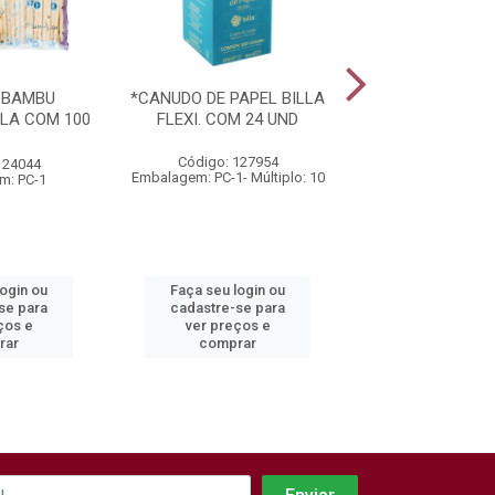
 BAMBU
*CANUDO DE PAPEL BILLA
*CANUDO DE PAP
LA COM 100
FLEXI. COM 24 UND
FLEXIVEL CO
A
Código: 127954
Código: 16
124044
Embalagem: PC-1- Múltiplo: 10
Embalagem: PC-1- M
m: PC-1
login ou
Faça seu login ou
Faça seu log
se para
cadastre-se para
cadastre-se 
ços e
ver preços e
ver preços
rar
comprar
comprar