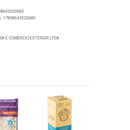
898643020683
er: 17898643020680
IA E COMERCIO EXTERIOR LTDA