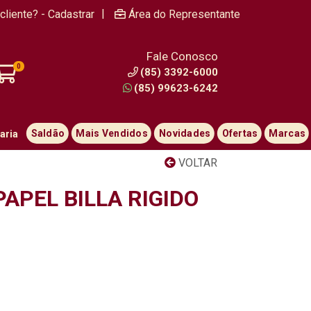
|
cliente? - Cadastrar
Área do Representante
Fale Conosco
0
(85) 3392-6000
(85) 99623-6242
Saldão
Mais Vendidos
Novidades
Ofertas
Marcas
aria
VOLTAR
APEL BILLA RIGIDO