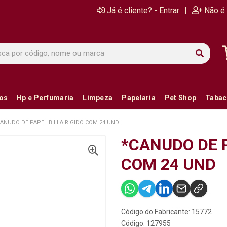
|
Já é cliente? - Entrar
Não é 
ios
Hp e Perfumaria
Limpeza
Papelaria
Pet Shop
Tabac
CANUDO DE PAPEL BILLA RIGIDO COM 24 UND
*CANUDO DE P
COM 24 UND
Código do Fabricante: 15772
Código: 127955