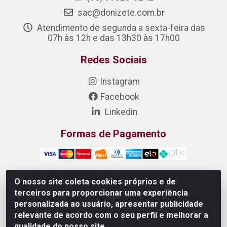
sac@donizete.com.br
Atendimento de segunda a sexta-feira das
07h às 12h e das 13h30 às 17h00
Redes Sociais
Instagram
Facebook
Linkedin
Formas de Pagamento
O nosso site coleta cookies próprios e de
terceiros para proporcionar uma experiência
DONIZETE DISTRIBUIDORA DE ALIMENTOS S/A - Rua
personalizada ao usuário, apresentar publicidade
Raimundo Matias, 377 - Pedras, Itaitinga/CE - CEP
relevante de acordo com o seu perfil e melhorar a
61.887-880 - CNPJ 23.577.851/0001-05
qualidade do nosso site.