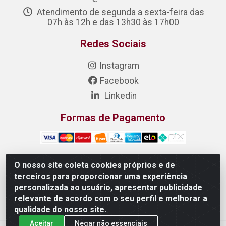
Atendimento de segunda a sexta-feira das
07h às 12h e das 13h30 às 17h00
Redes Sociais
Instagram
Facebook
Linkedin
Formas de Pagamento
O nosso site coleta cookies próprios e de
terceiros para proporcionar uma experiência
DONIZETE DISTRIBUIDORA DE ALIMENTOS S/A - Rua
personalizada ao usuário, apresentar publicidade
Raimundo Matias, 377 - Pedras, Itaitinga/CE - CEP
relevante de acordo com o seu perfil e melhorar a
61.887-880 - CNPJ 23.577.851/0001-05
qualidade do nosso site.
Aceitar
Negar não essenciais