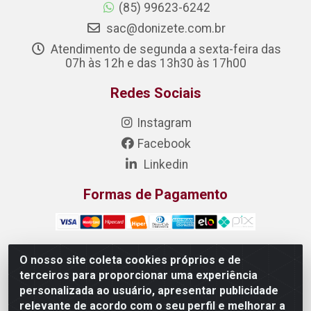
(85) 99623-6242
sac@donizete.com.br
Atendimento de segunda a sexta-feira das
07h às 12h e das 13h30 às 17h00
Redes Sociais
Instagram
Facebook
Linkedin
Formas de Pagamento
O nosso site coleta cookies próprios e de
terceiros para proporcionar uma experiência
DONIZETE DISTRIBUIDORA DE ALIMENTOS S/A - Rua
personalizada ao usuário, apresentar publicidade
Raimundo Matias, 377 - Pedras, Itaitinga/CE - CEP
relevante de acordo com o seu perfil e melhorar a
61.887-880 - CNPJ 23.577.851/0001-05